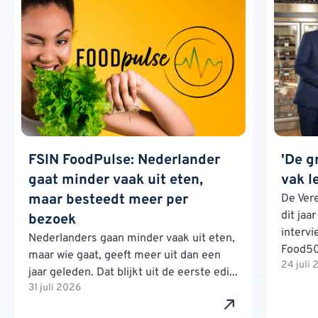
FSIN FoodPulse: Nederlander
'De g
gaat minder vaak uit eten,
vak l
maar besteedt meer per
De Ver
dit jaa
bezoek
interv
Nederlanders gaan minder vaak uit eten,
Food500
maar wie gaat, geeft meer uit dan een
24 juli
jaar geleden. Dat blijkt uit de eerste edi...
31 juli 2026