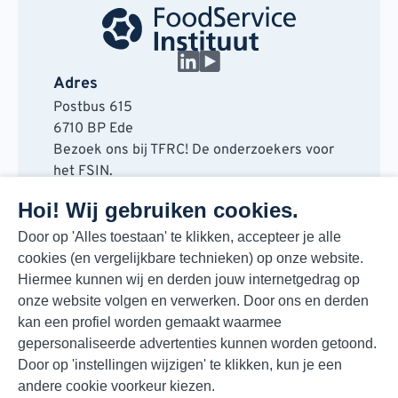
Adres
Postbus 615
6710 BP Ede
Bezoek ons bij TFRC! De onderzoekers voor
het FSIN.
Horaplantsoen 20
Hoi! Wij gebruiken cookies.
6717 LT Ede
Contact
Door op 'Alles toestaan' te klikken, accepteer je alle
cookies (en vergelijkbare technieken) op onze website.
088 730 48 00
Hiermee kunnen wij en derden jouw internetgedrag op
info@fsin.nl
onze website volgen en verwerken. Door ons en derden
Nieuwsbrief
kan een profiel worden gemaakt waarmee
Elke maand de beste insights en outlooks
gepersonaliseerde advertenties kunnen worden getoond.
voor de foodmarkt!
Door op 'instellingen wijzigen' te klikken, kun je een
Inschrijven
andere cookie voorkeur kiezen.