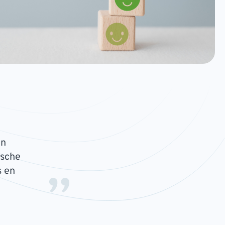
an
ische
s en