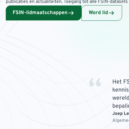
publicaties en actualiteiten. Toegang tot alle FSIN-dataset
FSIN-lidmaatschappen
Word lid
Het FS
kennis
wereld
bepali
Joep L
Algemee