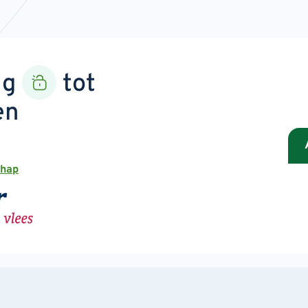
ng
tot
en
chap