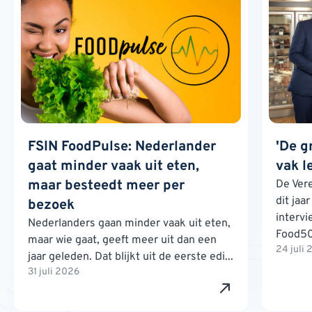
FSIN FoodPulse: Nederlander
'De g
gaat minder vaak uit eten,
vak l
maar besteedt meer per
De Ver
dit jaa
bezoek
interv
Nederlanders gaan minder vaak uit eten,
Food500
maar wie gaat, geeft meer uit dan een
24 juli
jaar geleden. Dat blijkt uit de eerste edi...
31 juli 2026