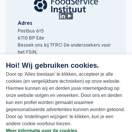
Adres
Postbus 615
6710 BP Ede
Bezoek ons bij TFRC! De onderzoekers voor
het FSIN.
Horaplantsoen 20
Hoi! Wij gebruiken cookies.
6717 LT Ede
Contact
Door op 'Alles toestaan' te klikken, accepteer je alle
cookies (en vergelijkbare technieken) op onze website.
088 730 48 00
Hiermee kunnen wij en derden jouw internetgedrag op
info@fsin.nl
onze website volgen en verwerken. Door ons en derden
Nieuwsbrief
kan een profiel worden gemaakt waarmee
Elke maand de beste insights en outlooks
gepersonaliseerde advertenties kunnen worden getoond.
voor de foodmarkt!
Door op 'instellingen wijzigen' te klikken, kun je een
Inschrijven
andere cookie voorkeur kiezen.
Meer informatie over de cookies