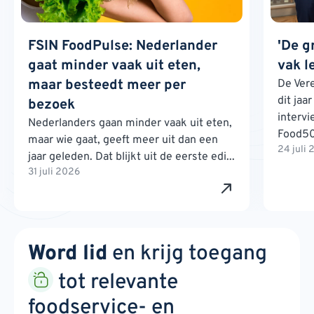
FSIN FoodPulse: Nederlander
'De g
gaat minder vaak uit eten,
vak l
maar besteedt meer per
De Ver
dit jaa
bezoek
interv
Nederlanders gaan minder vaak uit eten,
Food500
maar wie gaat, geeft meer uit dan een
24 juli
jaar geleden. Dat blijkt uit de eerste edi...
31 juli 2026
Word lid
en krijg toegang
tot relevante
foodservice- en