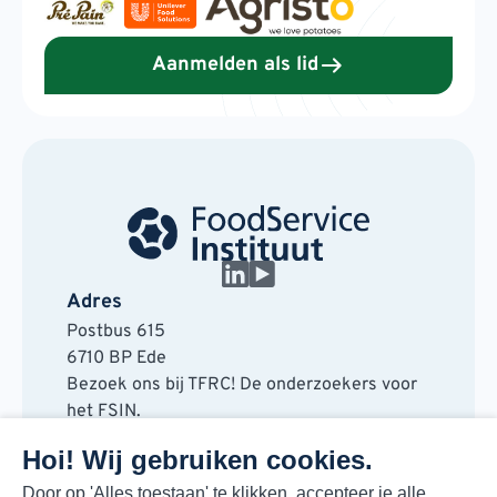
Aanmelden als lid
Adres
Postbus 615
6710 BP Ede
Bezoek ons bij TFRC! De onderzoekers voor
het FSIN.
Horaplantsoen 20
Hoi! Wij gebruiken cookies.
6717 LT Ede
Contact
Door op 'Alles toestaan' te klikken, accepteer je alle