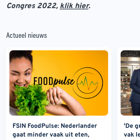
Congres 2022,
klik hier
.
Actueel nieuws
FSIN FoodPulse: Nederlander
'De g
gaat minder vaak uit eten,
vak l