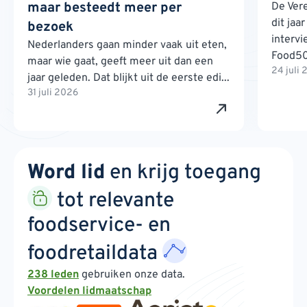
maar besteedt meer per
De Ver
dit jaa
bezoek
interv
Nederlanders gaan minder vaak uit eten,
Food500
maar wie gaat, geeft meer uit dan een
24 juli
jaar geleden. Dat blijkt uit de eerste edi...
31 juli 2026
Word lid
en krijg toegang
tot relevante
foodservice- en
foodretaildata
238 leden
gebruiken onze data.
Voordelen lidmaatschap