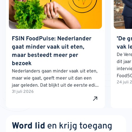
FSIN FoodPulse: Nederlander
'De g
gaat minder vaak uit eten,
vak l
maar besteedt meer per
De Ver
dit jaa
bezoek
interv
Nederlanders gaan minder vaak uit eten,
Food500
maar wie gaat, geeft meer uit dan een
24 juli
jaar geleden. Dat blijkt uit de eerste edi...
31 juli 2026
Word lid
en krijg toegang