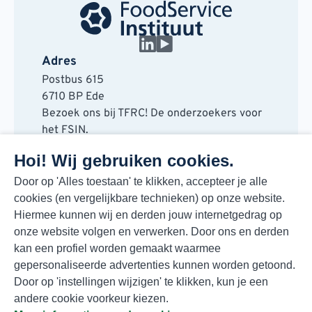
Adres
Postbus 615
6710 BP Ede
Bezoek ons bij TFRC! De onderzoekers voor
het FSIN.
Horaplantsoen 20
Hoi! Wij gebruiken cookies.
6717 LT Ede
Contact
Door op 'Alles toestaan' te klikken, accepteer je alle
cookies (en vergelijkbare technieken) op onze website.
088 730 48 00
Hiermee kunnen wij en derden jouw internetgedrag op
info@fsin.nl
onze website volgen en verwerken. Door ons en derden
Nieuwsbrief
kan een profiel worden gemaakt waarmee
Elke maand de beste insights en outlooks
gepersonaliseerde advertenties kunnen worden getoond.
voor de foodmarkt!
Door op 'instellingen wijzigen' te klikken, kun je een
Inschrijven
andere cookie voorkeur kiezen.