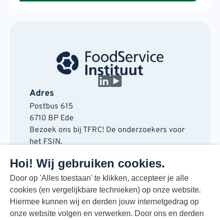
Adres
Postbus 615
6710 BP Ede
Bezoek ons bij TFRC! De onderzoekers voor
het FSIN.
Horaplantsoen 20
Hoi! Wij gebruiken cookies.
6717 LT Ede
Contact
Door op 'Alles toestaan' te klikken, accepteer je alle
cookies (en vergelijkbare technieken) op onze website.
088 730 48 00
Hiermee kunnen wij en derden jouw internetgedrag op
info@fsin.nl
onze website volgen en verwerken. Door ons en derden
Nieuwsbrief