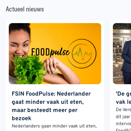
Actueel nieuws
FSIN FoodPulse: Nederlander
'De g
gaat minder vaak uit eten,
vak l
maar besteedt meer per
De Ver
dit jaa
bezoek
interv
Nederlanders gaan minder vaak uit eten,
Food500