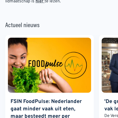
lidmaatschap is
hier
te lezen.
Actueel nieuws
FSIN FoodPulse: Nederlander
'De g
gaat minder vaak uit eten,
vak l
maar besteedt meer per
De Ver