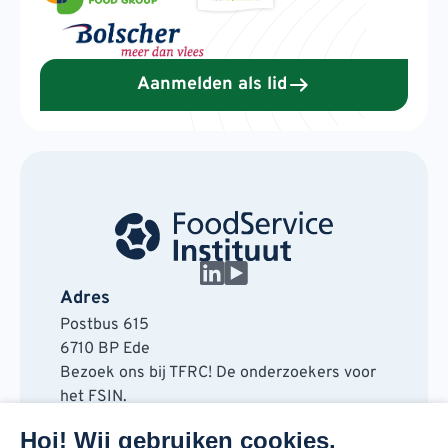
Aanmelden als lid
Adres
Postbus 615
6710 BP Ede
Bezoek ons bij TFRC! De onderzoekers voor
het FSIN.
Horaplantsoen 20
Hoi! Wij gebruiken cookies.
6717 LT Ede