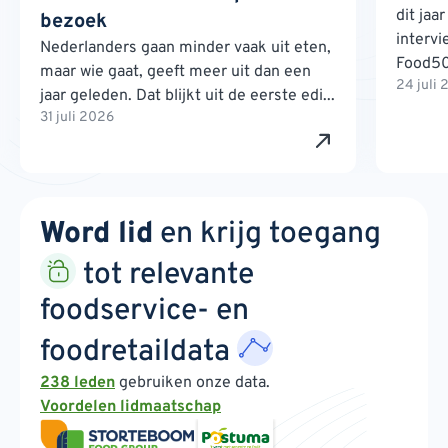
dit jaa
bezoek
interv
Nederlanders gaan minder vaak uit eten,
Food500
maar wie gaat, geeft meer uit dan een
24 juli
jaar geleden. Dat blijkt uit de eerste edi...
31 juli 2026
Word lid
en krijg toegang
tot relevante
foodservice- en
foodretaildata
238 leden
gebruiken onze data.
Voordelen lidmaatschap