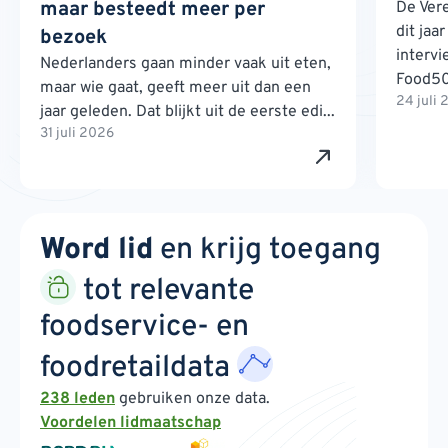
maar besteedt meer per
De Ver
dit jaa
bezoek
interv
Nederlanders gaan minder vaak uit eten,
Food500
maar wie gaat, geeft meer uit dan een
24 juli
jaar geleden. Dat blijkt uit de eerste edi...
31 juli 2026
Word lid
en krijg toegang
tot relevante
foodservice- en
foodretaildata
238 leden
gebruiken onze data.
Voordelen lidmaatschap