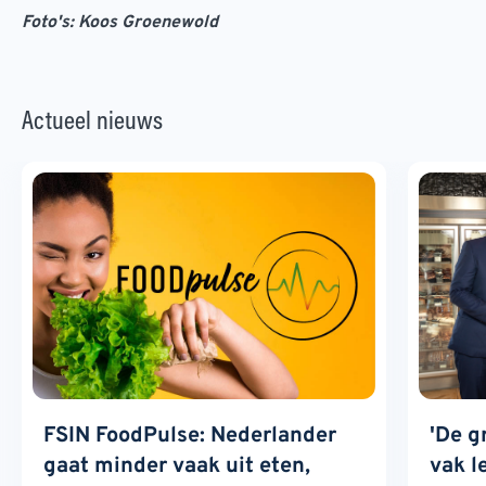
Foto's: Koos Groenewold
Actueel nieuws
FSIN FoodPulse: Nederlander
'De g
gaat minder vaak uit eten,
vak l