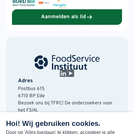
Aanmelden als lid
Adres
Postbus 615
6710 BP Ede
Bezoek ons bij TFRC! De onderzoekers voor
het FSIN.
Horaplantsoen 20
Hoi! Wij gebruiken cookies.
6717 LT Ede
Contact
Door op 'Alles toestaan' te klikken, accepteer je alle