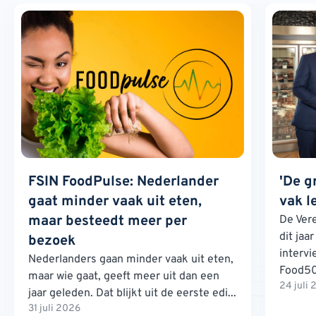
FSIN FoodPulse: Nederlander
'De g
gaat minder vaak uit eten,
vak l
maar besteedt meer per
De Ver
dit jaa
bezoek
interv
Nederlanders gaan minder vaak uit eten,
Food500
maar wie gaat, geeft meer uit dan een
24 juli
jaar geleden. Dat blijkt uit de eerste edi...
31 juli 2026