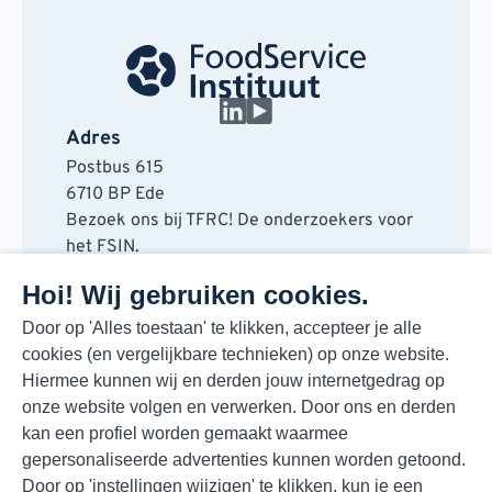
Adres
Postbus 615
6710 BP Ede
Bezoek ons bij TFRC! De onderzoekers voor
het FSIN.
Horaplantsoen 20
Hoi! Wij gebruiken cookies.
6717 LT Ede
Contact
Door op 'Alles toestaan' te klikken, accepteer je alle
cookies (en vergelijkbare technieken) op onze website.
088 730 48 00
Hiermee kunnen wij en derden jouw internetgedrag op
info@fsin.nl
onze website volgen en verwerken. Door ons en derden
Nieuwsbrief
kan een profiel worden gemaakt waarmee
Elke maand de beste insights en outlooks
gepersonaliseerde advertenties kunnen worden getoond.
voor de foodmarkt!
Door op 'instellingen wijzigen' te klikken, kun je een