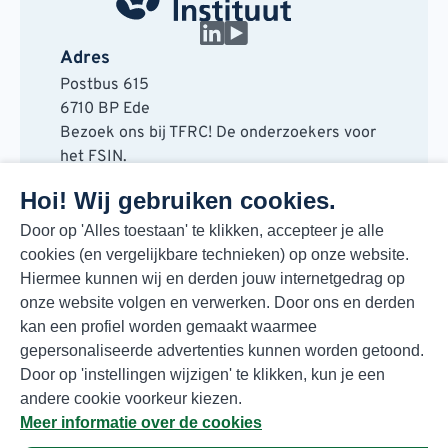
Adres
Postbus 615
6710 BP Ede
Bezoek ons bij TFRC! De onderzoekers voor
het FSIN.
Horaplantsoen 20
Hoi! Wij gebruiken cookies.
6717 LT Ede
Contact
Door op 'Alles toestaan' te klikken, accepteer je alle
cookies (en vergelijkbare technieken) op onze website.
088 730 48 00
Hiermee kunnen wij en derden jouw internetgedrag op
info@fsin.nl
onze website volgen en verwerken. Door ons en derden
Nieuwsbrief
kan een profiel worden gemaakt waarmee
Elke maand de beste insights en outlooks
gepersonaliseerde advertenties kunnen worden getoond.
voor de foodmarkt!
Door op 'instellingen wijzigen' te klikken, kun je een
Inschrijven
andere cookie voorkeur kiezen.
Meer informatie over de cookies