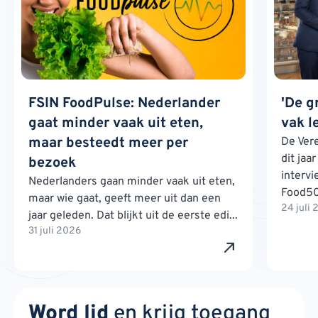
FSIN FoodPulse: Nederlander
'De g
gaat minder vaak uit eten,
vak l
maar besteedt meer per
De Ver
dit jaa
bezoek
interv
Nederlanders gaan minder vaak uit eten,
Food500
maar wie gaat, geeft meer uit dan een
24 juli
jaar geleden. Dat blijkt uit de eerste edi...
31 juli 2026
Word lid
en krijg toegang