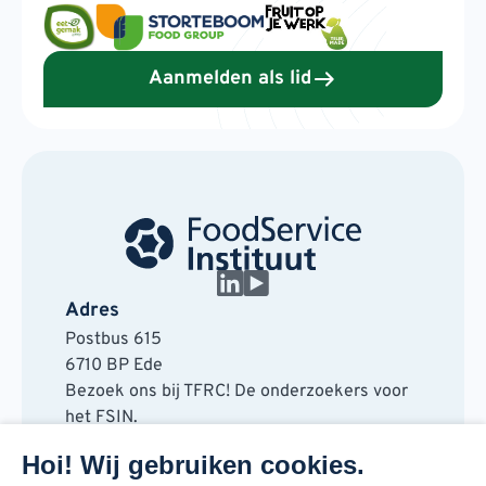
Aanmelden als lid
Adres
Postbus 615
6710 BP Ede
Bezoek ons bij TFRC! De onderzoekers voor
het FSIN.
Horaplantsoen 20
Hoi! Wij gebruiken cookies.
6717 LT Ede