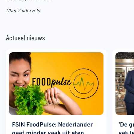
Ubel Zuiderveld
Actueel nieuws
FSIN FoodPulse: Nederlander
'De g
gaat minder vaak uit eten,
vak l