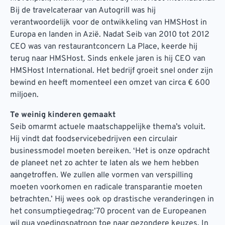
Bij de travelcateraar van Autogrill was hij
verantwoordelijk voor de ontwikkeling van HMSHost in
Europa en landen in Azië. Nadat Seib van 2010 tot 2012
CEO was van restaurantconcern La Place, keerde hij
terug naar HMSHost. Sinds enkele jaren is hij CEO van
HMSHost International. Het bedrijf groeit snel onder zijn
bewind en heeft momenteel een omzet van circa € 600
miljoen.
Te weinig kinderen gemaakt
Seib omarmt actuele maatschappelijke thema’s voluit.
Hij vindt dat foodservicebedrijven een circulair
businessmodel moeten bereiken. ‘Het is onze opdracht
de planeet net zo achter te laten als we hem hebben
aangetroffen. We zullen alle vormen van verspilling
moeten voorkomen en radicale transparantie moeten
betrachten.’ Hij wees ook op drastische veranderingen in
het consumptiegedrag:’70 procent van de Europeanen
wil qua voedingspatroon toe naar gezondere keuzes. In