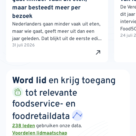
maar besteedt meer per
De Ver
dit jaa
bezoek
interv
Nederlanders gaan minder vaak uit eten,
Food500
maar wie gaat, geeft meer uit dan een
24 juli
jaar geleden. Dat blijkt uit de eerste edi...
31 juli 2026
Word lid
en krijg toegang
tot relevante
foodservice- en
foodretaildata
238 leden
gebruiken onze data.
Voordelen lidmaatschap