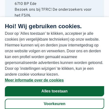
6710 BP Ede
Bezoek ons bij TFRC! De onderzoekers voor
het FSIN.
Horaplantsoen 20
Hoi! Wij gebruiken cookies.
6717 LT Ede
Contact
Door op 'Alles toestaan' te klikken, accepteer je alle
cookies (en vergelijkbare technieken) op onze website.
088 730 48 00
Hiermee kunnen wij en derden jouw internetgedrag op
info@fsin.nl
onze website volgen en verwerken. Door ons en derden
Nieuwsbrief
kan een profiel worden gemaakt waarmee
Elke maand de beste insights en outlooks
gepersonaliseerde advertenties kunnen worden getoond.
voor de foodmarkt!
Door op 'instellingen wijzigen' te klikken, kun je een
Inschrijven
andere cookie voorkeur kiezen.
Meer informatie over de cookies
Alles toestaan
Privacyverklaring
© Copyright 2026 FSIN
Voorkeuren