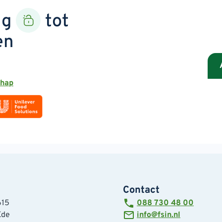
ng
tot
en
chap
Contact
615
088 730 48 00
Ede
info@fsin.nl