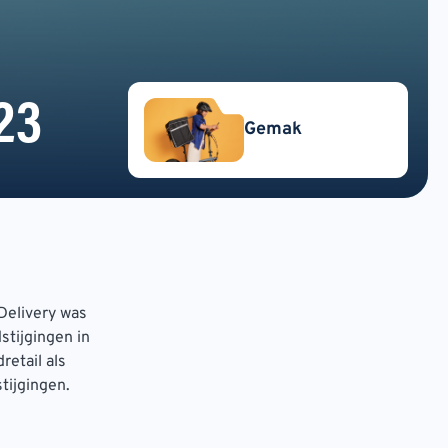
23
Gemak
 Delivery was
stijgingen in
retail als
stijgingen.