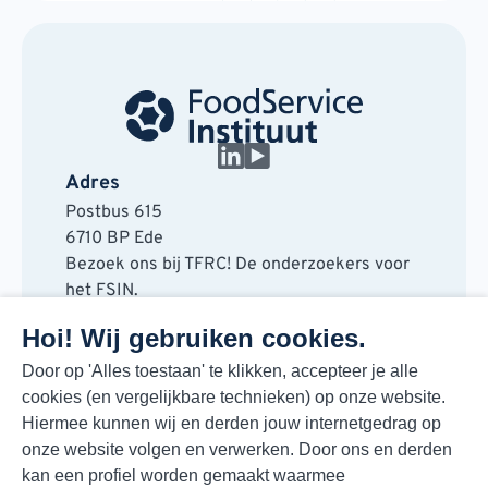
Adres
Postbus 615
6710 BP Ede
Bezoek ons bij TFRC! De onderzoekers voor
het FSIN.
Horaplantsoen 20
Hoi! Wij gebruiken cookies.
6717 LT Ede
Contact
Door op 'Alles toestaan' te klikken, accepteer je alle
cookies (en vergelijkbare technieken) op onze website.
088 730 48 00
Hiermee kunnen wij en derden jouw internetgedrag op
info@fsin.nl
onze website volgen en verwerken. Door ons en derden
Nieuwsbrief
kan een profiel worden gemaakt waarmee
Elke maand de beste insights en outlooks