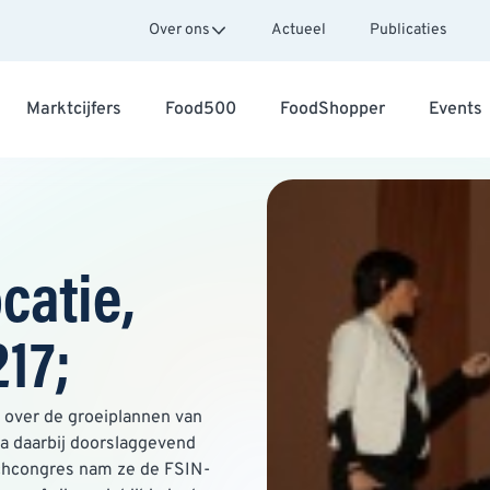
Over ons
Actueel
Publicaties
Marktcijfers
Food500
FoodShopper
Events
catie,
217;
k over de groeiplannen van
a daarbij doorslaggevend
unchcongres nam ze de FSIN-