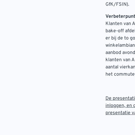
GfK/FSIN).
Verbeterpun
Klanten van A
bake-off afde
er bij de to g
winkelambianc
aanbod avondo
klanten van A
aantal vierka
het commuter 
De presentati
inloggen, en d
presentatie v