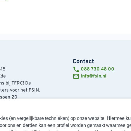
Contact
615
088 730 48 00
Ede
info@fsin.nl
s bij TFRC! De
ers voor het FSIN.
tsoen 20
de
cookies (en vergelijkbare technieken) op onze website. Hiermee 
Door ons en derden kan een profiel worden gemaakt waarmee g