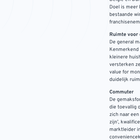
Doel is meer 
bestaande win
franchiseneme
Ruimte voor 
De general m
Kenmerkend zi
kleinere huis
versterken ze
value for mon
duidelijk rui
Commuter
De gemaksfor
die toevallig
zich naar een
zijn’, kwalif
marktleider in
conveniencekl