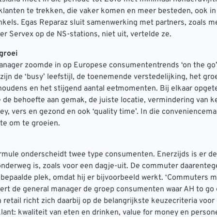
klanten te trekken, die vaker komen en meer besteden, ook in
kels. Egas Reparaz sluit samenwerking met partners, zoals m
r Servex op de NS-stations, niet uit, vertelde ze.
groei
anager zoomde in op Europese consumententrends ‘on the go’
jn de ‘busy’ leefstijl, de toenemende verstedelijking, het gro
houdens en het stijgend aantal eetmomenten. Bij elkaar opget
 de behoefte aan gemak, de juiste locatie, vermindering van k
ey, vers en gezond en ook ‘quality time’. In die conveniencema
mte om te groeien.
mule onderscheidt twee type consumenten. Enerzijds is er d
 onderweg is, zoals voor een dagje-uit. De commuter daarente
 bepaalde plek, omdat hij er bijvoorbeeld werkt. ‘Commuters 
iceert de general manager de groep consumenten waar AH to go 
 retail richt zich daarbij op de belangrijkste keuzecriteria voor
ant: kwaliteit van eten en drinken, value for money en persone