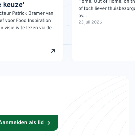
Home, Out of Home, on th
 keuze'
of toch liever thuisbezorg
teur Patrick Bramer van
ov...
ef voor Food Inspiration
23 juli 2026
n visie is te lezen via de
Aanmelden als lid