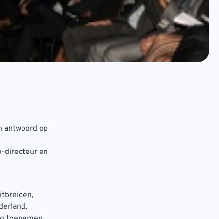
 in antwoord op
e-directeur en
itbreiden,
derland,
tig toenemen.