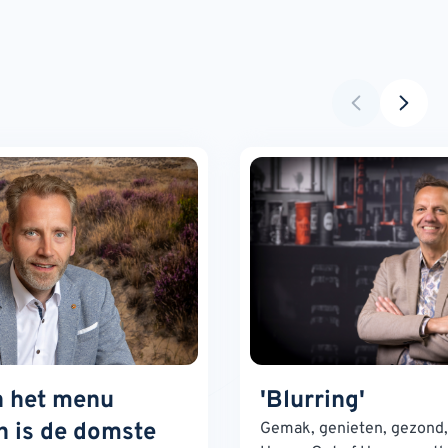
n het menu
'Blurring'
 is de domste
Gemak, genieten, gezond, 