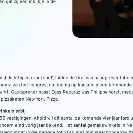
gaf zij een inkijkje in de
lijf dichtbij en groei snel’, luidde de titel van haar presentatie
thema van het congres, dat inging op kansen in een krimpende
rkt. Gastspreker naast Egas Reparaz was Philippe Vorst, med
 pizzaketen New York Pizza.
nkels erbij
55 vestigingen. Ahold wil dit aantal de komende vier jaar fors u
ncern eind vorig jaar bekend. Het aantal gemakswinkels in Ne
tsland moet in die periode tot 2016 met minimaal honderdvijf