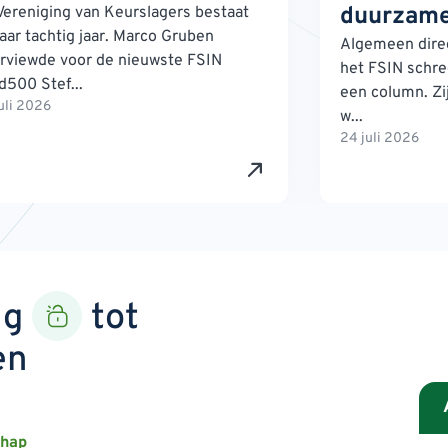
duurzame
Vereniging van Keurslagers bestaat
jaar tachtig jaar. Marco Gruben
Algemeen direc
erviewde voor de nieuwste FSIN
het FSIN schre
d500 Stef...
een column. Zij
uli 2026
w...
24 juli 2026
ng
tot
en
chap