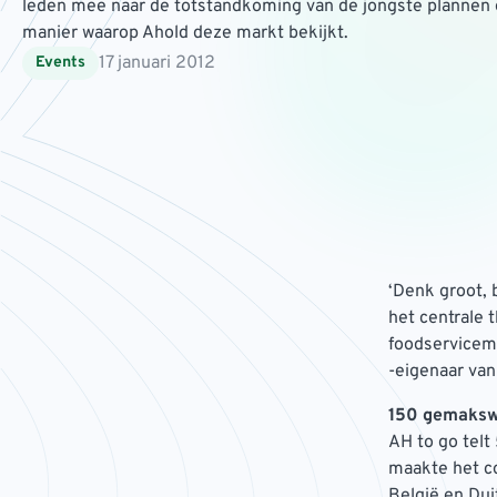
leden mee naar de totstandkoming van de jongste plannen en 
manier waarop Ahold deze markt bekijkt.
17 januari 2012
Events
‘Denk groot, b
het centrale 
foodservicema
-eigenaar van
150 gemakswi
AH to go telt 
maakte het co
België en Dui