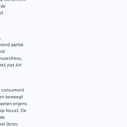
 de
et
.
eiend aantal
eld
euzestress,
rkt ziet AH
e consument
gen beweegt
moeten ergens
op focust. De
 de
el (bron: