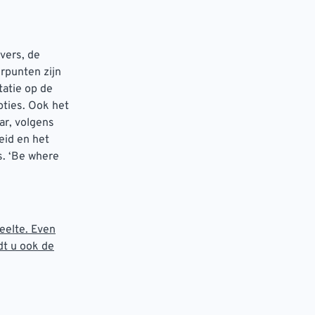
vers, de
erpunten zijn
tatie op de
pties. Ook het
ar, volgens
eid en het
s. ‘Be where
eelte. Even
dt u ook de