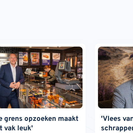
e grens opzoeken maakt
'Vlees va
t vak leuk'
schrappen