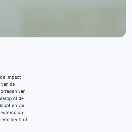
 de impact
e van de
oorraden van
aarop AI de
loopt en via
fgestemd op
eën heeft of