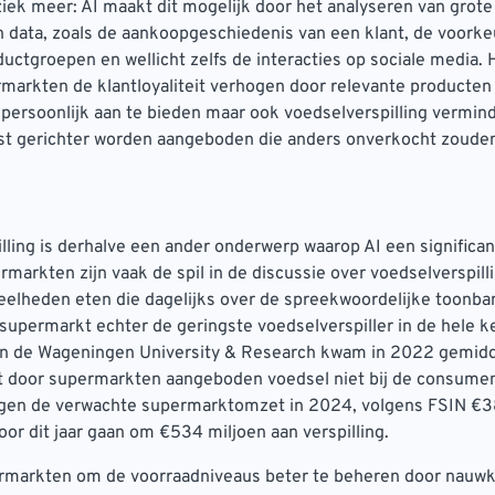
ek meer: AI maakt dit mogelijk door het analyseren van grote
 data, zoals de aankoopgeschiedenis van een klant, de voorke
uctgroepen en wellicht zelfs de interacties op sociale media. 
arkten de klantloyaliteit verhogen door relevante producten
 persoonlijk aan te bieden maar ook voedselverspilling vermin
st gerichter worden aangeboden die anders onverkocht zouden 
lling is derhalve een ander onderwerp waarop AI een significa
markten zijn vaak de spil in de discussie over voedselverspill
elheden eten die dagelijks over de spreekwoordelijke toonban
e supermarkt echter de geringste voedselverspiller in de hele k
n de Wageningen University & Research kwam in 2022 gemidd
t door supermarkten aangeboden voedsel niet bij de consument
tegen de verwachte supermarktomzet in 2024, volgens FSIN €3
oor dit jaar gaan om €534 miljoen aan verspilling.
ermarkten om de voorraadniveaus beter te beheren door nauwk