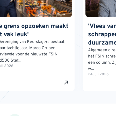
e grens opzoeken maakt
'Vlees va
t vak leuk'
schrappen
duurzame
Vereniging van Keurslagers bestaat
jaar tachtig jaar. Marco Gruben
Algemeen direc
erviewde voor de nieuwste FSIN
het FSIN schre
d500 Stef...
een column. Zij
uli 2026
w...
24 juli 2026