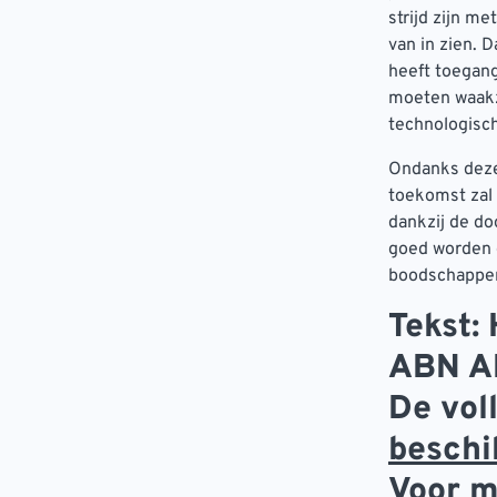
strijd zijn m
van in zien. D
heeft toegang
moeten waakza
technologisch
Ondanks deze 
toekomst zal 
dankzij de do
goed worden g
boodschappen
Tekst:
ABN 
De vol
beschi
Voor m