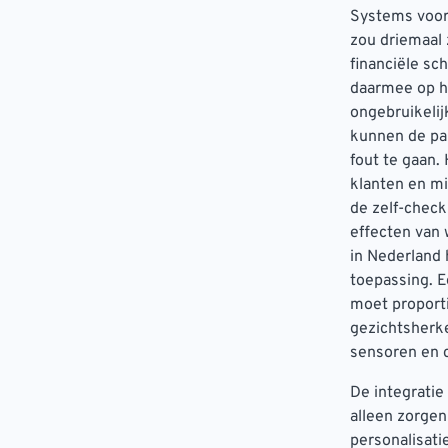
Systems voor 
zou driemaal 
financiële s
daarmee op h
ongebruikelij
kunnen de pa
fout te gaan.
klanten en mi
de zelf-check
effecten van 
in Nederland
toepassing. E
moet proporti
gezichtsherke
sensoren en 
De integratie
alleen zorge
personalisati