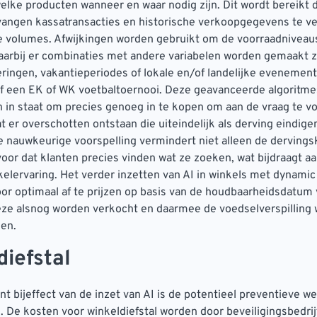
elke producten wanneer en waar nodig zijn. Dit wordt bereikt 
vangen kassatransacties en historische verkoopgegevens te ve
e volumes. Afwijkingen worden gebruikt om de voorraadniveau
aarbij er combinaties met andere variabelen worden gemaakt z
ingen, vakantieperiodes of lokale en/of landelijke evenement
f een EK of WK voetbaltoernooi. Deze geavanceerde algoritmes
in staat om precies genoeg in te kopen om aan de vraag te v
at er overschotten ontstaan die uiteindelijk als derving eindige
e nauwkeurige voorspelling vermindert niet alleen de derving
voor dat klanten precies vinden wat ze zoeken, wat bijdraagt a
kelervaring. Het verder inzetten van AI in winkels met dynamic 
oor optimaal af te prijzen op basis van de houdbaarheidsdatum
eze alsnog worden verkocht en daarmee de voedselverspilling 
en.
diefstal
nt bijeffect van de inzet van AI is de potentieel preventieve w
l. De kosten voor winkeldiefstal worden door beveiligingsbedri