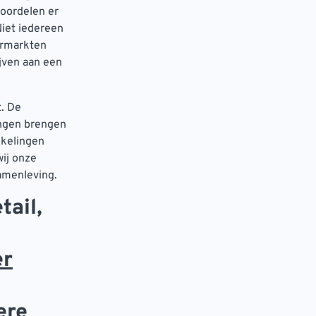
voordelen er
Niet iedereen
ermarkten
jven aan een
t. De
ingen brengen
kkelingen
wij onze
amenleving.
tail,
er
ere