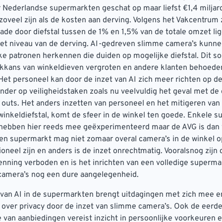
Nederlandse supermarkten geschat op maar liefst €1,4 miljard 
zoveel zijn als de kosten aan derving. Volgens het Vakcentrum
chade door diefstal tussen de 1% en 1,5% van de totale omzet li
et niveau van de derving. AI-gedreven slimme camera’s kunn
ke patronen herkennen die duiden op mogelijke diefstal. Dit s
kkans van winkeldieven vergroten en andere klanten behoede
 Het personeel kan door de inzet van AI zich meer richten op de
nder op veiligheidstaken zoals nu veelvuldig het geval met de c
 outs. Het anders inzetten van personeel en het mitigeren van
winkeldiefstal, komt de sfeer in de winkel ten goede. Enkele 
 hebben hier reeds mee geëxperimenteerd maar de AVG is dan
en supermarkt mag niet zomaar overal camera’s in de winkel 
oneel zijn en anders is de inzet onrechtmatig. Vooralsnog zijn
nning verboden en is het inrichten van een volledige superm
camera’s nog een dure aangelegenheid.
 van AI in de supermarkten brengt uitdagingen met zich mee en 
n over privacy door de inzet van slimme camera’s. Ook de eer
e van aanbiedingen vereist inzicht in persoonlijke voorkeuren e