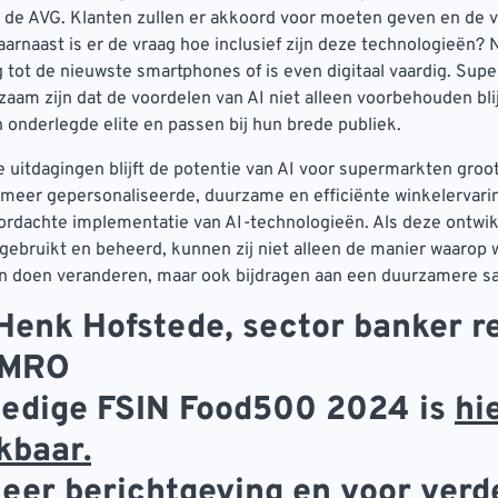
et de AVG. Klanten zullen er akkoord voor moeten geven en de 
aarnaast is er de vraag hoe inclusief zijn deze technologieën? 
 tot de nieuwste smartphones of is even digitaal vaardig. Sup
am zijn dat de voordelen van AI niet alleen voorbehouden bli
 onderlegde elite en passen bij hun brede publiek.
uitdagingen blijft de potentie van AI voor supermarkten groo
meer gepersonaliseerde, duurzame en efficiënte winkelervar
ordachte implementatie van AI-technologieën. Als deze ontwi
ebruikt en beheerd, kunnen zij niet alleen de manier waarop 
 doen veranderen, maar ook bijdragen aan een duurzamere s
 Henk Hofstede, sector banker re
AMRO
ledige FSIN Food500 2024 is
hi
kbaar.
eer berichtgeving en voor verd