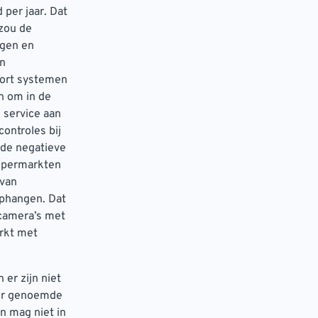
per jaar. Dat
 zou de
ggen en
en
oort systemen
n om in de
 service aan
ontroles bij
 de negatieve
supermarkten
 van
ophangen. Dat
 camera’s met
arkt met
er zijn niet
der genoemde
n mag niet in