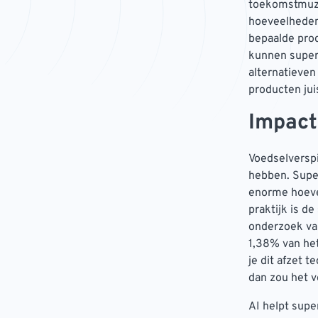
toekomstmuzi
hoeveelheden
bepaalde prod
kunnen superm
alternatieven
producten jui
Impact
Voedselverspi
hebben. Super
enorme hoeve
praktijk is d
onderzoek va
1,38% van he
je dit afzet 
dan zou het v
AI helpt sup