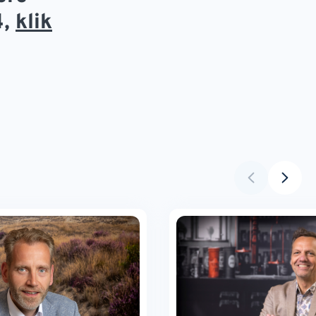
4,
klik