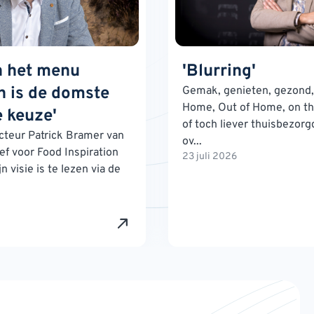
n het menu
'Blurring'
 is de domste
Gemak, genieten, gezond, 
Home, Out of Home, on th
 keuze'
of toch liever thuisbezorg
teur Patrick Bramer van
ov...
ef voor Food Inspiration
23 juli 2026
n visie is te lezen via de