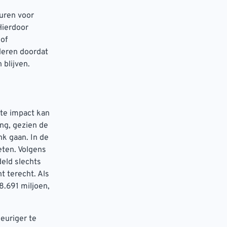
uren voor
Hierdoor
 of
deren doordat
blijven.
nte impact kan
ing, gezien de
k gaan. In de
eten. Volgens
eld slechts
 terecht. Als
8.691 miljoen,
euriger te