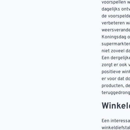
voorspellen w
dagelijks ont
de voorspeld
verbeteren w
weersverander
Koningsdag o
supermarkten 
niet zoveel d
Een dergelijk
zorgt er ook 
positieve win
er voor dat d
producten, d
teruggedrong
Winkel
Een interessa
winkeldiefsta