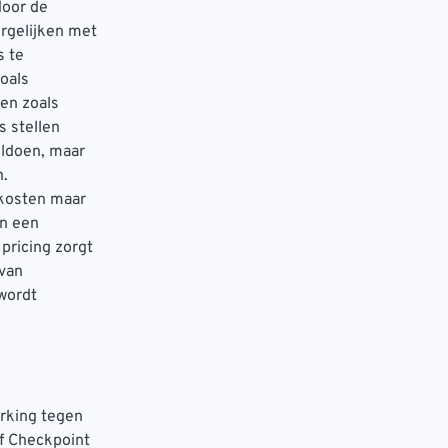
door de
rgelijken met
s te
oals
en zoals
 stellen
oldoen, maar
n.
skosten maar
an een
pricing zorgt
 van
wordt
erking tegen
jf Checkpoint