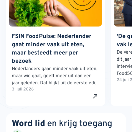
FSIN FoodPulse: Nederlander
'De g
gaat minder vaak uit eten,
vak l
maar besteedt meer per
De Ver
dit jaa
bezoek
interv
Nederlanders gaan minder vaak uit eten,
Food500
maar wie gaat, geeft meer uit dan een
24 juli
jaar geleden. Dat blijkt uit de eerste edi...
31 juli 2026
Word lid
en krijg toegang