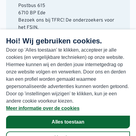
Postbus 615
6710 BP Ede
Bezoek ons bij TFRC! De onderzoekers voor
het FSIN.
Horaplantsoen 20
Hoi! Wij gebruiken cookies.
6717 LT Ede
Contact
Door op 'Alles toestaan' te klikken, accepteer je alle
cookies (en vergelijkbare technieken) op onze website.
088 730 48 00
Hiermee kunnen wij en derden jouw internetgedrag op
info@fsin.nl
onze website volgen en verwerken. Door ons en derden
Nieuwsbrief
kan een profiel worden gemaakt waarmee
Elke maand de beste insights en outlooks
gepersonaliseerde advertenties kunnen worden getoond.
voor de foodmarkt!
Door op 'instellingen wijzigen' te klikken, kun je een
Inschrijven
andere cookie voorkeur kiezen.
Meer informatie over de cookies
Alles toestaan
Privacyverklaring
© Copyright 2026 FSIN