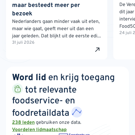
maar besteedt meer per
De Ver
dit jaa
bezoek
interv
Nederlanders gaan minder vaak uit eten,
Food500
maar wie gaat, geeft meer uit dan een
24 juli
jaar geleden. Dat blijkt uit de eerste edi...
31 juli 2026
Word lid
en krijg toegang
tot relevante
foodservice- en
foodretaildata
238 leden
gebruiken onze data.
Voordelen lidmaatschap