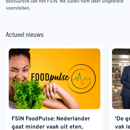
bestuurslid van het FSIN. We zullen hem later uitgebreid
voorstellen.
Actueel nieuws
FSIN FoodPulse: Nederlander
'De g
gaat minder vaak uit eten,
vak l