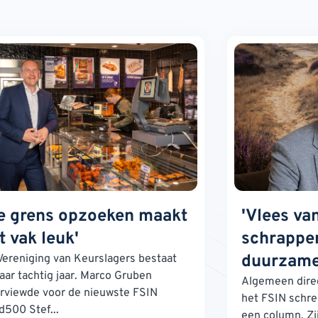
e grens opzoeken maakt
'Vlees va
t vak leuk'
schrappen
duurzame
Vereniging van Keurslagers bestaat
jaar tachtig jaar. Marco Gruben
Algemeen direc
erviewde voor de nieuwste FSIN
het FSIN schre
d500 Stef...
een column. Zij