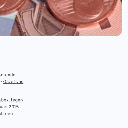
nserende
de
Gazet van
kbox, tegen
ruari 2015
rdt een