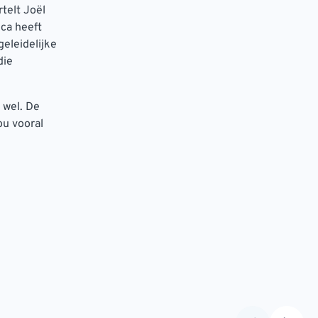
telt Joël
eca heeft
geleidelijke
die
 wel. De
ou vooral