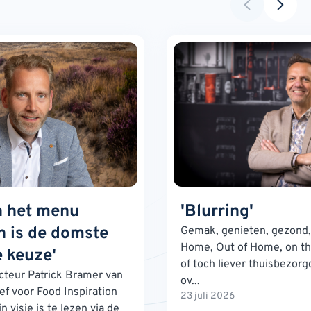
n het menu
'Blurring'
 is de domste
Gemak, genieten, gezond, 
Home, Out of Home, on th
 keuze'
of toch liever thuisbezorg
teur Patrick Bramer van
ov...
ef voor Food Inspiration
23 juli 2026
n visie is te lezen via de