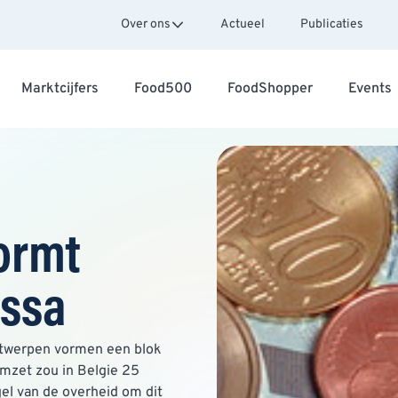
Over ons
Actueel
Publicaties
Marktcijfers
Food500
FoodShopper
Events
ormt
assa
Antwerpen vormen een blok
omzet zou in Belgie 25
gel van de overheid om dit