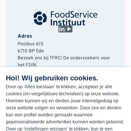
Adres
Postbus 615
6710 BP Ede
Bezoek ons bij TFRC! De onderzoekers voor
het FSIN.
Horaplantsoen 20
Hoi! Wij gebruiken cookies.
6717 LT Ede
Contact
Door op 'Alles toestaan' te klikken, accepteer je alle
cookies (en vergelijkbare technieken) op onze website.
088 730 48 00
Hiermee kunnen wij en derden jouw internetgedrag op
info@fsin.nl
onze website volgen en verwerken. Door ons en derden
Nieuwsbrief
kan een profiel worden gemaakt waarmee
Elke maand de beste insights en outlooks
gepersonaliseerde advertenties kunnen worden getoond.
voor de foodmarkt!
Door op 'instellingen wijzigen' te klikken, kun je een