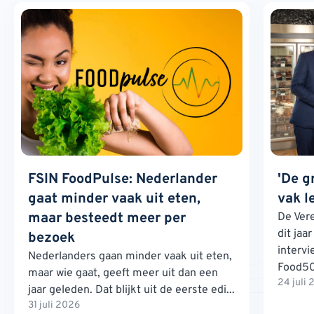
FSIN FoodPulse: Nederlander
'De g
gaat minder vaak uit eten,
vak l
maar besteedt meer per
De Ver
dit jaa
bezoek
interv
Nederlanders gaan minder vaak uit eten,
Food500
maar wie gaat, geeft meer uit dan een
24 juli
jaar geleden. Dat blijkt uit de eerste edi...
31 juli 2026