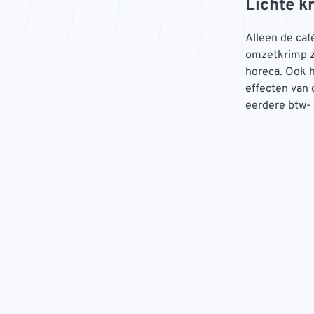
Lichte k
Alleen de caf
omzetkrimp zi
horeca. Ook 
effecten van 
eerdere btw- 