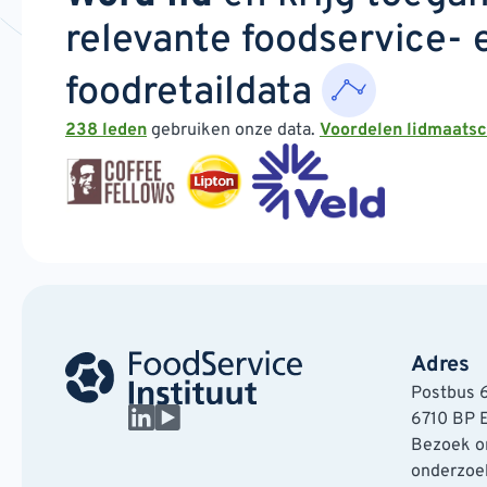
relevante foodservice- 
foodretaildata
238 leden
gebruiken onze data.
Voordelen lidmaats
Adres
Postbus 
6710 BP 
Bezoek on
onderzoek