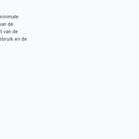
 minimale
 van de
t van de
ebruik en de