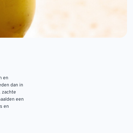
n en
eden dan in
k zachte
haalden een
ls en