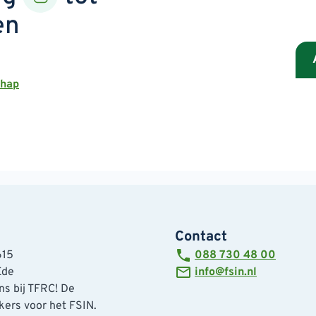
en
chap
Contact
615
088 730 48 00
Ede
info@fsin.nl
s bij TFRC! De
ers voor het FSIN.