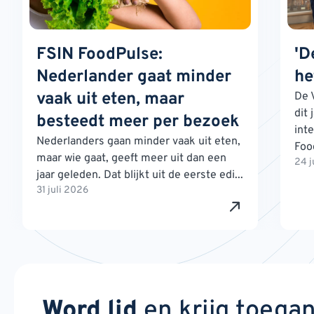
FSIN FoodPulse:
'D
Nederlander gaat minder
he
vaak uit eten, maar
De 
dit 
besteedt meer per bezoek
int
Nederlanders gaan minder vaak uit eten,
Foo
maar wie gaat, geeft meer uit dan een
24 j
jaar geleden. Dat blijkt uit de eerste edi...
31 juli 2026
Word lid
en krijg toega