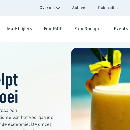
Over ons
Actueel
Publicaties
Marktcijfers
Food500
FoodShopper
Events
lpt
oei
oreca een
zichte van het voorgaande
or de economie. De omzet