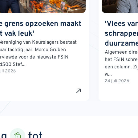
e grens opzoeken maakt
'Vlees va
t vak leuk'
schrappen
duurzame
Vereniging van Keurslagers bestaat
jaar tachtig jaar. Marco Gruben
Algemeen direc
erviewde voor de nieuwste FSIN
het FSIN schre
d500 Stef...
een column. Zij
uli 2026
w...
24 juli 2026
ng
tot