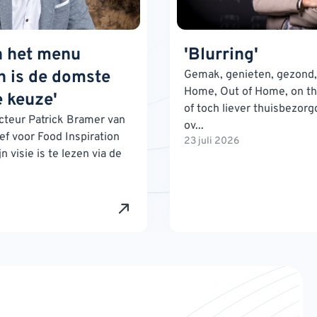
n het menu
'Blurring'
 is de domste
Gemak, genieten, gezond, 
Home, Out of Home, on th
 keuze'
of toch liever thuisbezorg
teur Patrick Bramer van
ov...
ef voor Food Inspiration
23 juli 2026
n visie is te lezen via de