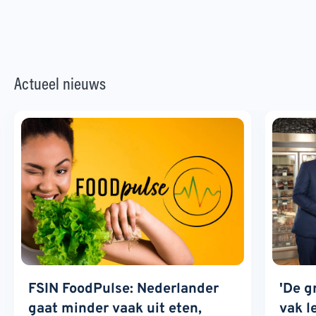
Actueel nieuws
FSIN FoodPulse: Nederlander
'De g
gaat minder vaak uit eten,
vak l