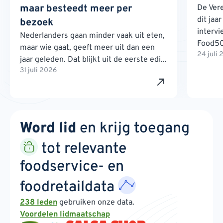
maar besteedt meer per
De Ver
dit jaa
bezoek
interv
Nederlanders gaan minder vaak uit eten,
Food500
maar wie gaat, geeft meer uit dan een
24 juli
jaar geleden. Dat blijkt uit de eerste edi...
31 juli 2026
Word lid
en krijg toegang
tot relevante
foodservice- en
foodretaildata
238 leden
gebruiken onze data.
Voordelen lidmaatschap