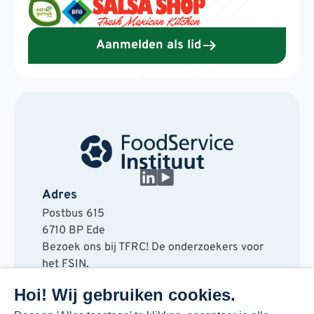
Aanmelden als lid
Adres
Postbus 615
6710 BP Ede
Bezoek ons bij TFRC! De onderzoekers voor
het FSIN.
Horaplantsoen 20
Hoi! Wij gebruiken cookies.
6717 LT Ede