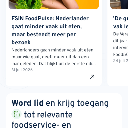
FSIN FoodPulse: Nederlander
'De g
gaat minder vaak uit eten,
vak l
maar besteedt meer per
De Ver
dit jaa
bezoek
interv
Nederlanders gaan minder vaak uit eten,
Food500
maar wie gaat, geeft meer uit dan een
24 juli
jaar geleden. Dat blijkt uit de eerste edi...
31 juli 2026
Word lid
en krijg toegang
tot relevante
foodservice- en