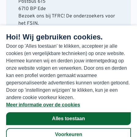
Postbus 615
6710 BP Ede
Bezoek ons bij TFRC! De onderzoekers voor
het FSIN.
Horaplantsoen 20
Hoi! Wij gebruiken cookies.
6717 LT Ede
Contact
Door op 'Alles toestaan' te klikken, accepteer je alle
cookies (en vergelijkbare technieken) op onze website.
088 730 48 00
Hiermee kunnen wij en derden jouw internetgedrag op
info@fsin.nl
onze website volgen en verwerken. Door ons en derden
Nieuwsbrief
kan een profiel worden gemaakt waarmee
Elke maand de beste insights en outlooks
gepersonaliseerde advertenties kunnen worden getoond.
voor de foodmarkt!
Door op 'instellingen wijzigen' te klikken, kun je een
Inschrijven
andere cookie voorkeur kiezen.
Meer informatie over de cookies
Alles toestaan
Privacyverklaring
© Copyright 2026 FSIN
Voorkeuren