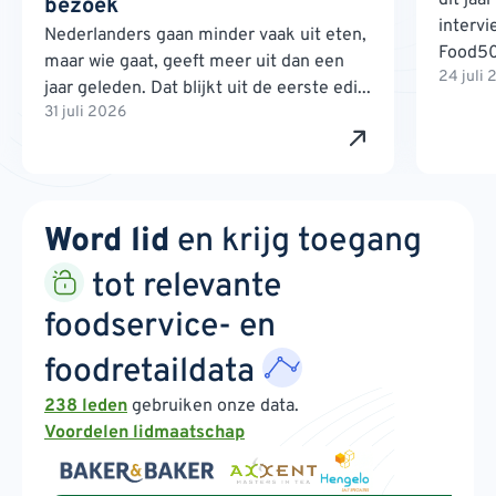
bezoek
interv
Nederlanders gaan minder vaak uit eten,
Food500
maar wie gaat, geeft meer uit dan een
24 juli
jaar geleden. Dat blijkt uit de eerste edi...
31 juli 2026
Word lid
en krijg toegang
tot relevante
foodservice- en
foodretaildata
238 leden
gebruiken onze data.
Voordelen lidmaatschap