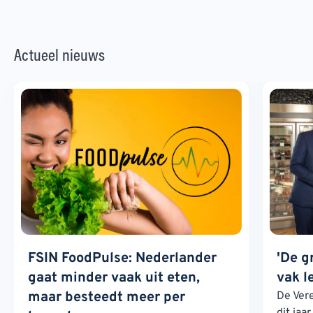
Actueel nieuws
FSIN FoodPulse: Nederlander
'De g
gaat minder vaak uit eten,
vak l
maar besteedt meer per
De Ver
dit jaa