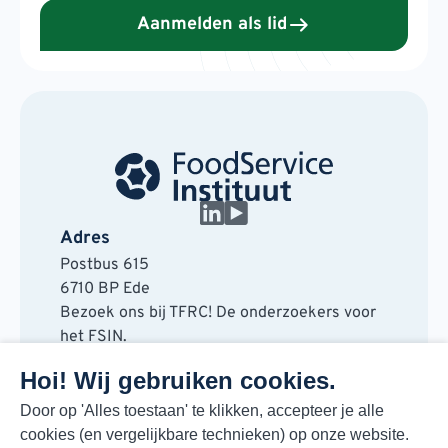
Aanmelden als lid
Adres
Postbus 615
6710 BP Ede
Bezoek ons bij TFRC! De onderzoekers voor
het FSIN.
Horaplantsoen 20
Hoi! Wij gebruiken cookies.
6717 LT Ede
Contact
Door op 'Alles toestaan' te klikken, accepteer je alle
cookies (en vergelijkbare technieken) op onze website.
088 730 48 00