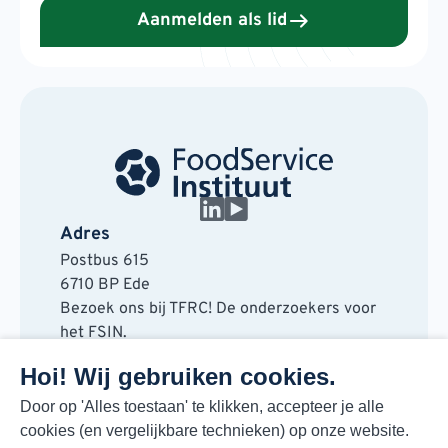
Aanmelden als lid
Adres
Postbus 615
6710 BP Ede
Bezoek ons bij TFRC! De onderzoekers voor
het FSIN.
Horaplantsoen 20
Hoi! Wij gebruiken cookies.
6717 LT Ede
Contact
Door op 'Alles toestaan' te klikken, accepteer je alle
cookies (en vergelijkbare technieken) op onze website.
088 730 48 00