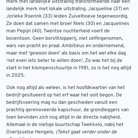
merk met landelijke uitstraling transformeerde naar een
landelijk merk met lokale uitstraling. Jacqueline (37) en
Jorieke Roerink (33) leiden Zuivelhoeve tegenwoordig.
Ze doen dat samen met broer Niels (30) en Jacquelines
man Pepijn (40). Twentse nuchterheid voert de
boventoon. Geen borstklopperij, niet zelfingenomen,
wars van pracht en praal. Ambitieus en ondernemend,
maar met ‘gewoon doen’ als basis om het wel elke dag
‘net even iets beter te willen doen’. Zo was het bij de
start in het klompenschuurtje in 1981, zo is het nog altijd
in 2025.
Ook nog altijd als weleer, is het hoofdkwartier van het
bedrijf gesitueerd op het erf waar het ooit begon. De
bedrijfsvoering mag nu dan geschieden vanuit een
prachtig gerenoveerde kapschuur, de grondleggers van
toen bevinden zich nog altijd in de directe nabijheid.
Allemaal in de nietige buurtschap Twekkelo, nabij het
Overijsselse Hengelo.
(Tekst gaat verder onder de