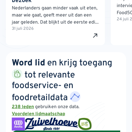
bezoek
interv
Nederlanders gaan minder vaak uit eten,
Food500
maar wie gaat, geeft meer uit dan een
24 juli
jaar geleden. Dat blijkt uit de eerste edi...
31 juli 2026
Word lid
en krijg toegang
tot relevante
foodservice- en
foodretaildata
238 leden
gebruiken onze data.
Voordelen lidmaatschap