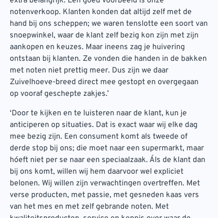
extra belangrijk. Een goed voorbeeld is onze
notenverkoop. Klanten konden dat altijd zelf met de
hand bij ons scheppen; we waren tenslotte een soort van
snoepwinkel, waar de klant zelf bezig kon zijn met zijn
aankopen en keuzes. Maar ineens zag je huivering
ontstaan bij klanten. Ze vonden die handen in de bakken
met noten niet prettig meer. Dus zijn we daar
Zuivelhoeve-breed direct mee gestopt en overgegaan
op vooraf geschepte zakjes.’
‘Door te kijken en te luisteren naar de klant, kun je
anticiperen op situaties. Dat is exact waar wij elke dag
mee bezig zijn. Een consument komt als tweede of
derde stop bij ons; die moet naar een supermarkt, maar
hóeft niet per se naar een speciaalzaak. Áls de klant dan
bij ons komt, willen wij hem daarvoor wel expliciet
belonen. Wij willen zijn verwachtingen overtreffen. Met
verse producten, met passie, met gesneden kaas vers
van het mes en met zelf gebrande noten. Met