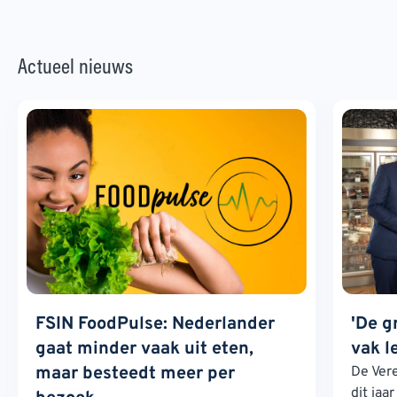
Actueel nieuws
FSIN FoodPulse: Nederlander
'De g
gaat minder vaak uit eten,
vak l
maar besteedt meer per
De Ver
dit jaa