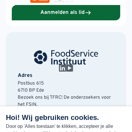
Aanmelden als lid
Adres
Postbus 615
6710 BP Ede
Bezoek ons bij TFRC! De onderzoekers voor
het FSIN.
Horaplantsoen 20
Hoi! Wij gebruiken cookies.
6717 LT Ede
Contact
Door op 'Alles toestaan' te klikken, accepteer je alle