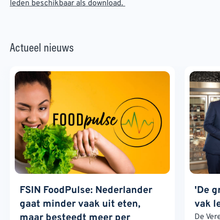
leden beschikbaar als download.
Actueel nieuws
FSIN FoodPulse: Nederlander
'De g
gaat minder vaak uit eten,
vak l
maar besteedt meer per
De Ver