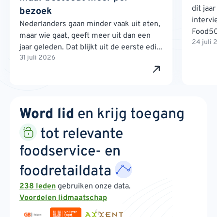
dit jaa
bezoek
interv
Nederlanders gaan minder vaak uit eten,
Food500
maar wie gaat, geeft meer uit dan een
24 juli
jaar geleden. Dat blijkt uit de eerste edi...
31 juli 2026
Word lid
en krijg toegang
tot relevante
foodservice- en
foodretaildata
238 leden
gebruiken onze data.
Voordelen lidmaatschap