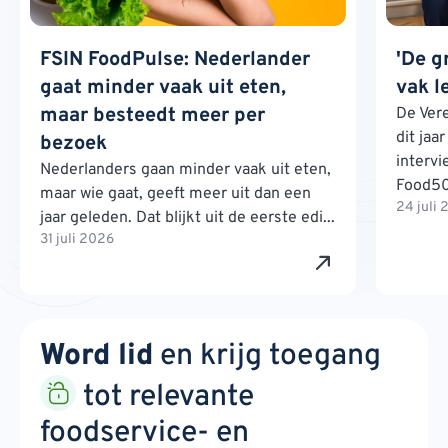
FSIN FoodPulse: Nederlander
'De g
gaat minder vaak uit eten,
vak l
maar besteedt meer per
De Ver
dit jaa
bezoek
interv
Nederlanders gaan minder vaak uit eten,
Food500
maar wie gaat, geeft meer uit dan een
24 juli
jaar geleden. Dat blijkt uit de eerste edi...
31 juli 2026
Word lid
en krijg toegang
tot relevante
foodservice- en