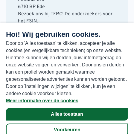
6710 BP Ede
Bezoek ons bij TFRC! De onderzoekers voor
het FSIN.
Horaplantsoen 20
Hoi! Wij gebruiken cookies.
6717 LT Ede
Contact
Door op 'Alles toestaan' te klikken, accepteer je alle
cookies (en vergelijkbare technieken) op onze website.
088 730 48 00
Hiermee kunnen wij en derden jouw internetgedrag op
info@fsin.nl
onze website volgen en verwerken. Door ons en derden
Nieuwsbrief
kan een profiel worden gemaakt waarmee
Elke maand de beste insights en outlooks
gepersonaliseerde advertenties kunnen worden getoond.
voor de foodmarkt!
Door op 'instellingen wijzigen' te klikken, kun je een
Inschrijven
andere cookie voorkeur kiezen.
Meer informatie over de cookies
Alles toestaan
Privacyverklaring
© Copyright 2026 FSIN
Voorkeuren