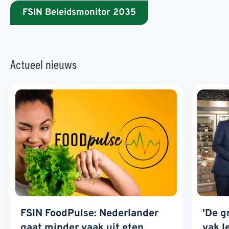
FSIN Beleidsmonitor 2035
Actueel nieuws
FSIN FoodPulse: Nederlander
'De g
gaat minder vaak uit eten,
vak l