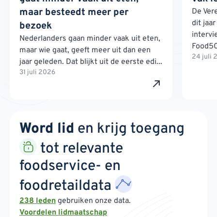
maar besteedt meer per
De Ver
dit jaa
bezoek
interv
Nederlanders gaan minder vaak uit eten,
Food500
maar wie gaat, geeft meer uit dan een
24 juli
jaar geleden. Dat blijkt uit de eerste edi...
31 juli 2026
Word lid
en krijg toegang
tot relevante
foodservice- en
foodretaildata
238 leden
gebruiken onze data.
Voordelen lidmaatschap