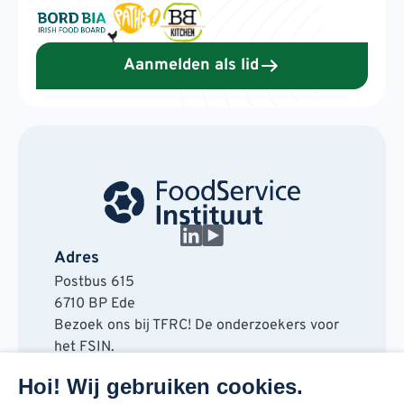
Aanmelden als lid
Adres
Postbus 615
6710 BP Ede
Bezoek ons bij TFRC! De onderzoekers voor
het FSIN.
Horaplantsoen 20
Hoi! Wij gebruiken cookies.
6717 LT Ede