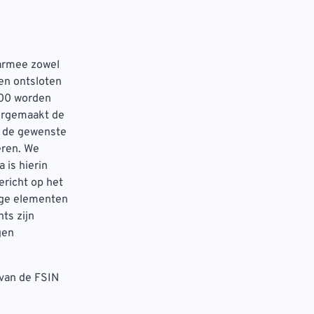
aarmee zowel
en ontsloten
500 worden
oorgemaakt de
n de gewenste
eren. We
 is hierin
richt op het
dige elementen
ts zijn
gen
 van de FSIN