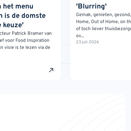
n het menu
'Blurring'
 is de domste
Gemak, genieten, gezond, 
Home, Out of Home, on th
 keuze'
of toch liever thuisbezorg
teur Patrick Bramer van
ov...
ef voor Food Inspiration
23 juli 2026
n visie is te lezen via de