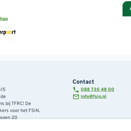
chap
Contact
615
088 730 48 00
Ede
info@fsin.nl
s bij TFRC! De
ers voor het FSIN.
tsoen 20
de