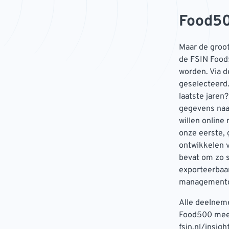
Food50
Maar de groot
de FSIN Food
worden. Via d
geselecteerd.
laatste jaren
gegevens naar
willen online
onze eerste,
ontwikkelen v
bevat om zo s
exporteerbaar
managementdo
Alle deelnem
Food500 mee n
fsin.nl/insigh