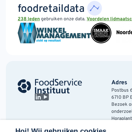
foodretaildata
238 leden
gebruiken onze data.
Voordelen lidmaats
Adres
Postbus 
6710 BP 
Bezoek on
onderzoek
Horaplan
6717 LT E
Hoi! Wij gebruiken cookies.