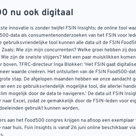
0 nu ook digitaal
ste innovatie is zonder twijfel FSIN Insights; de online tool w
500-data als consumentenonderzoeken van het FSIN voor led
e gebruiksvriendelijke tool kunnen alle data uit de FSIN Food
 Zoals: Wie zijn mijn concurrenten? Welke groei hebben zij d
? Wie zijn de snelste stijgers? Met een paar muisklikken kome
 boven. TFRC-directeur Inga Blokker: ‘Het FSIN gaat digitalis
 meer waarde creëren. Het ontsluiten van de FSIN Food500-data
 grote stap. De afgelopen maanden hebben we onze aandacht ge
an een zo gebruiksvriendelijk mogelijke tool, die allerlei han
lim mogelijk door de data te navigeren.’ De data uit FSIN Insigh
 naar Excel, zodat ze gemakkelijk door de FSIN-leden voor ei
eleinden gebruikt kunnen worden.
ers aan het Food500 congres krijgen na afloop een exemplaar
aar huis. Fsin Insights is vanaf 26 juni online beschikbaar via
ts.