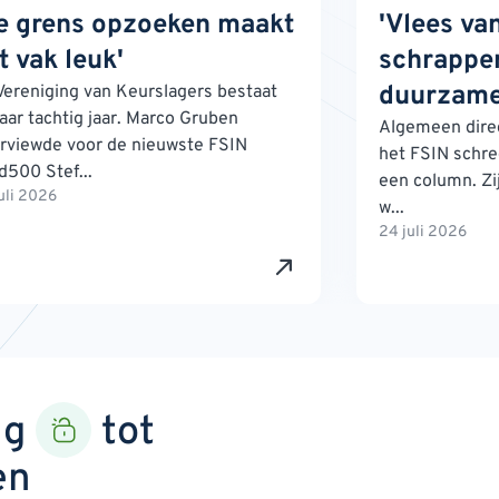
e grens opzoeken maakt
'Vlees va
t vak leuk'
schrappen
duurzame
Vereniging van Keurslagers bestaat
jaar tachtig jaar. Marco Gruben
Algemeen direc
erviewde voor de nieuwste FSIN
het FSIN schre
d500 Stef...
een column. Zij
uli 2026
w...
24 juli 2026
ng
tot
en