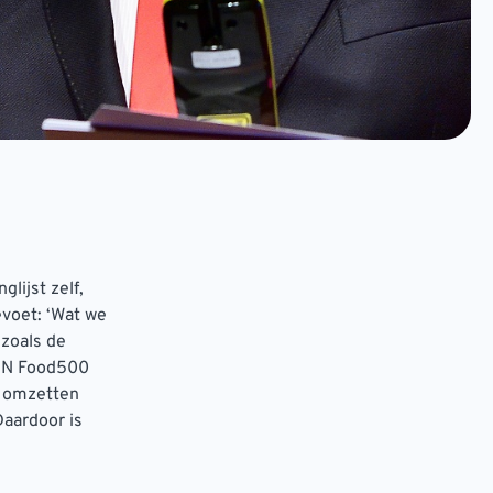
lijst zelf,
voet: ‘Wat we
 zoals de
SIN Food500
de omzetten
aardoor is