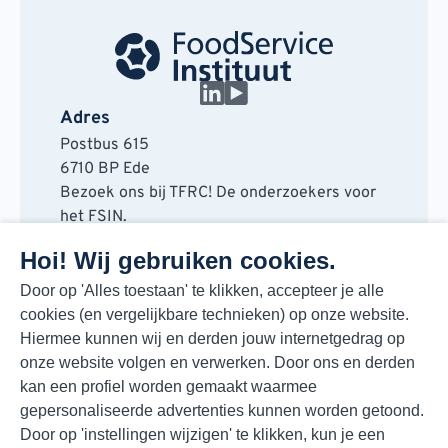
Adres
Postbus 615
6710 BP Ede
Bezoek ons bij TFRC! De onderzoekers voor
het FSIN.
Horaplantsoen 20
Hoi! Wij gebruiken cookies.
6717 LT Ede
Contact
Door op 'Alles toestaan' te klikken, accepteer je alle
cookies (en vergelijkbare technieken) op onze website.
088 730 48 00
Hiermee kunnen wij en derden jouw internetgedrag op
info@fsin.nl
onze website volgen en verwerken. Door ons en derden
Nieuwsbrief
kan een profiel worden gemaakt waarmee
Elke maand de beste insights en outlooks
gepersonaliseerde advertenties kunnen worden getoond.
voor de foodmarkt!
Door op 'instellingen wijzigen' te klikken, kun je een