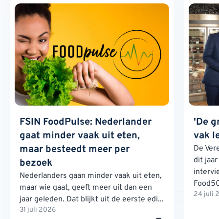
FSIN FoodPulse: Nederlander
'De g
gaat minder vaak uit eten,
vak l
maar besteedt meer per
De Ver
dit jaa
bezoek
interv
Nederlanders gaan minder vaak uit eten,
Food500
maar wie gaat, geeft meer uit dan een
24 juli
jaar geleden. Dat blijkt uit de eerste edi...
31 juli 2026