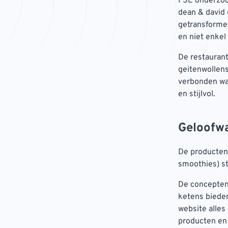
FSE onderzoch
dean & david 
getransforme
en niet enkel 
De restaurant
geitenwollens
verbonden was
en stijlvol.
Geloofw
De producten 
smoothies) st
De concepten 
ketens biede
website alle
producten en 