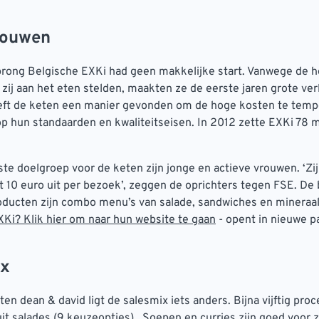
rouwen
prong Belgische EXKi had geen makkelijke start. Vanwege de 
 zij aan het eten stelden, maakten ze de eerste jaren grote ver
eft de keten een manier gevonden om de hoge kosten te tem
op hun standaarden en kwaliteitseisen. In 2012 zette EXKi 78 m
ste doelgroep voor de keten zijn jonge en actieve vrouwen. ‘Zi
t 10 euro uit per bezoek’, zeggen de oprichters tegen FSE. De 
ducten zijn combo menu’s van salade, sandwiches en mineraal
Ki? Klik hier om naar hun website te gaan
- opent in nieuwe p
ix
ten dean & david ligt de salesmix iets anders. Bijna vijftig pro
t salades (9 keuzeopties). Soepen en curries zijn goed voor 