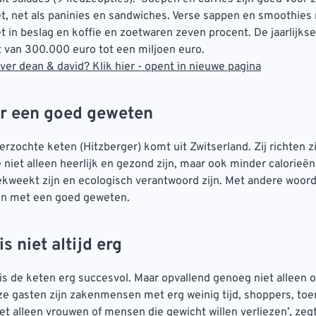
t, net als paninies en sandwiches. Verse sappen en smoothies
 in beslag en koffie en zoetwaren zeven procent. De jaarlijks
t van 300.000 euro tot een miljoen euro.
er dean & david? Klik hier - opent in nieuwe pagina
r een goed geweten
rzochte keten (Hitzberger) komt uit Zwitserland. Zij richten z
 niet alleen heerlijk en gezond zijn, maar ook minder calorieën
gekweekt zijn en ecologisch verantwoord zijn. Met andere woord
gen met een goed geweten.
s niet altijd erg
 is de keten erg succesvol. Maar opvallend genoeg niet alleen 
e gasten zijn zakenmensen met erg weinig tijd, shoppers, toe
et alleen vrouwen of mensen die gewicht willen verliezen’, ze