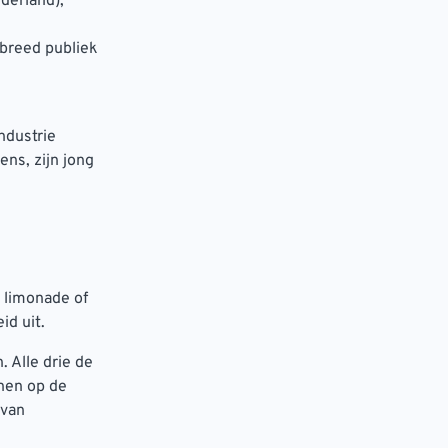
derland),
breed publiek
ndustrie
ns, zijn jong
n limonade of
id uit.
 Alle drie de
nen op de
 van