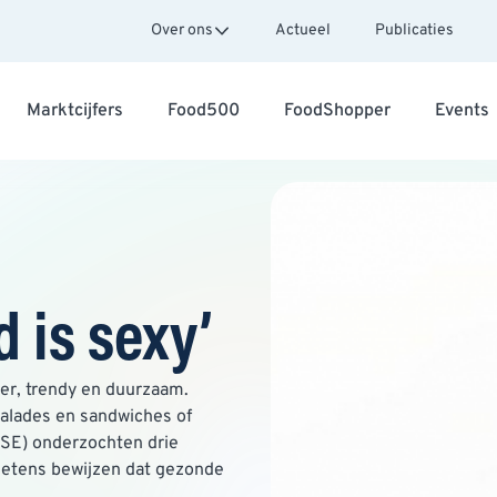
Over ons
Actueel
Publicaties
Marktcijfers
Food500
FoodShopper
Events
 is sexy’
der, trendy en duurzaam.
salades en sandwiches of
FSE) onderzochten drie
ketens bewijzen dat gezonde