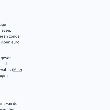
hoge
liezen.
peren zonder
iljoen euro
j geven
best-
water. (
Meer
agina)
cent van de
zeventien