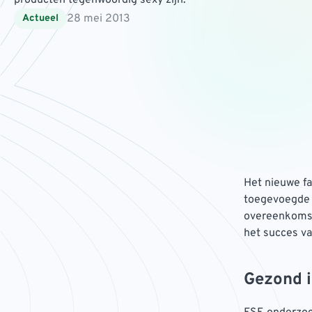
producten tegenwoordig sexy zijn.
28 mei 2013
Actueel
Het nieuwe fa
toegevoegde 
overeenkomst 
het succes va
Gezond i