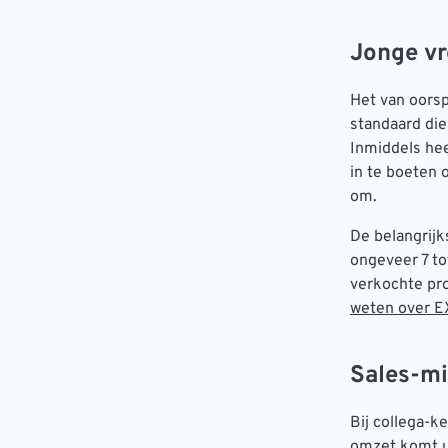
Jonge v
Het van oors
standaard die
Inmiddels he
in te boeten 
om.
De belangrijk
ongeveer 7 to
verkochte pro
weten over EX
Sales-m
Bij collega-ke
omzet komt ui