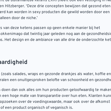
t de buitenlandse ketens EXKi (heeft ook een vestiging in Ne
en Hitzberger. ‘Deze drie concepten bewijzen dat gezond eten
erd kan worden in sexy producten die gewild worden door een 
alleen door de niche.’
s van deze ketens passen op geen enkele manier bij het
okkenimago dat twintig jaar geleden nog aan de gezondheidsi
. Het design en de ambiance van alle drie de onderzochte kete
aardigheid
(zoals salades, wraps en gezonde drankjes als water, koffie e
ralen een onuitgesproken belofte van schoonheid en gezondhe
doen dan ook alles om hun producten geloofwaardig te maken.
n een hoge mate van transparantie over hun eten. Klanten kun
s opzoeken over de voedingswaarde, maar ook over de afkomst
of een product organisch of veganisch is.