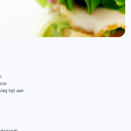
n
deze
ag ligt aan