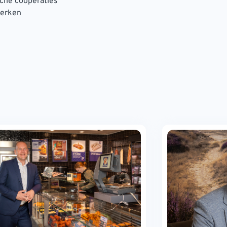
sche coöperaties
merken