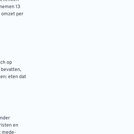
 nemen 13
e omzet per
ich op
 bevatten,
en: eten dat
onder
risten en
gt mede-