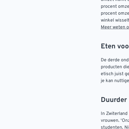
procent omze
procent omzet
winkel wissel
Meer weten ov
Eten voo
De derde onde
producten die
etisch juist 
je kan nutti
Duurder i
In Zwiterland
vrouwen. ‘Onz
studenten. Ni