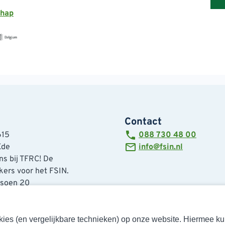
chap
Contact
615
088 730 48 00
Ede
info@fsin.nl
s bij TFRC! De
ers voor het FSIN.
tsoen 20
de
cookies (en vergelijkbare technieken) op onze website. Hiermee 