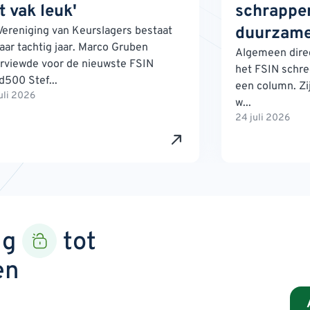
t vak leuk'
schrappen
duurzame
Vereniging van Keurslagers bestaat
jaar tachtig jaar. Marco Gruben
Algemeen direc
erviewde voor de nieuwste FSIN
het FSIN schre
d500 Stef...
een column. Zij
uli 2026
w...
24 juli 2026
ng
tot
en