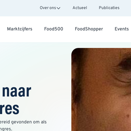
Over ons
Actueel
Publicaties
Marktcijfers
Food500
FoodShopper
Events
 naar
res
bereid gevonden om als
ongres.