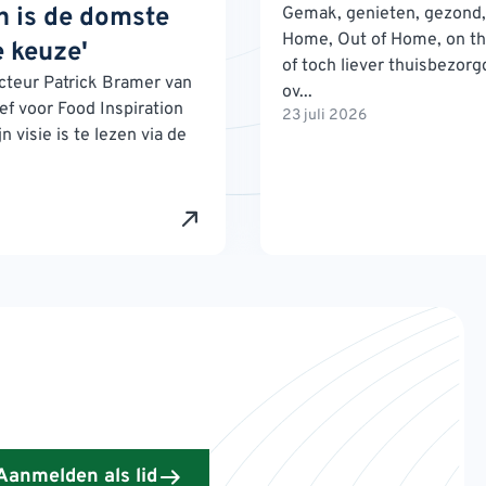
 is de domste
Gemak, genieten, gezond, 
Home, Out of Home, on th
 keuze'
of toch liever thuisbezorg
teur Patrick Bramer van
ov...
ef voor Food Inspiration
23 juli 2026
n visie is te lezen via de
Aanmelden als lid