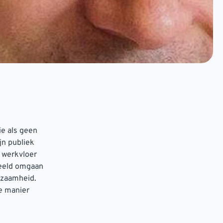
ie als geen
jn publiek
e werkvloer
beeld omgaan
rzaamheid.
e manier