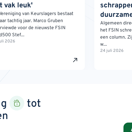
t vak leuk'
schrappen
duurzame
Vereniging van Keurslagers bestaat
jaar tachtig jaar. Marco Gruben
Algemeen direc
erviewde voor de nieuwste FSIN
het FSIN schre
d500 Stef...
een column. Zij
uli 2026
w...
24 juli 2026
ng
tot
en