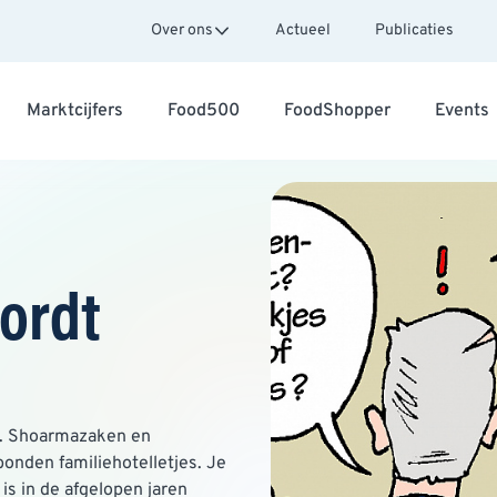
Over ons
Actueel
Publicaties
Marktcijfers
Food500
FoodShopper
Events
ordt
nu. Shoarmazaken en
bonden familiehotelletjes. Je
s in de afgelopen jaren