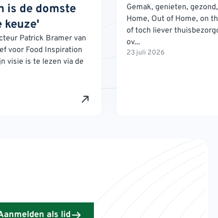
 is de domste
Gemak, genieten, gezond, 
Home, Out of Home, on th
 keuze'
of toch liever thuisbezorg
teur Patrick Bramer van
ov...
ef voor Food Inspiration
23 juli 2026
n visie is te lezen via de
Aanmelden als lid