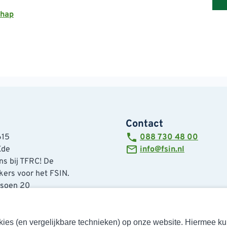
chap
Contact
615
088 730 48 00
Ede
info@fsin.nl
s bij TFRC! De
ers voor het FSIN.
tsoen 20
de
cookies (en vergelijkbare technieken) op onze website. Hiermee 