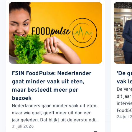
FSIN FoodPulse: Nederlander
'De g
gaat minder vaak uit eten,
vak l
maar besteedt meer per
De Ver
dit jaa
bezoek
interv
Nederlanders gaan minder vaak uit eten,
Food500
maar wie gaat, geeft meer uit dan een
24 juli
jaar geleden. Dat blijkt uit de eerste edi...
31 juli 2026