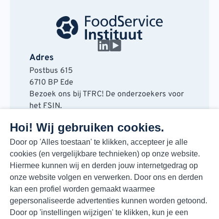
Adres
Postbus 615
6710 BP Ede
Bezoek ons bij TFRC! De onderzoekers voor
het FSIN.
Horaplantsoen 20
Hoi! Wij gebruiken cookies.
6717 LT Ede
Contact
Door op 'Alles toestaan' te klikken, accepteer je alle
cookies (en vergelijkbare technieken) op onze website.
088 730 48 00
Hiermee kunnen wij en derden jouw internetgedrag op
info@fsin.nl
onze website volgen en verwerken. Door ons en derden
Nieuwsbrief
kan een profiel worden gemaakt waarmee
Elke maand de beste insights en outlooks
gepersonaliseerde advertenties kunnen worden getoond.
voor de foodmarkt!
Door op 'instellingen wijzigen' te klikken, kun je een