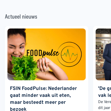
Actueel nieuws
FSIN FoodPulse: Nederlander
'De g
gaat minder vaak uit eten,
vak l
maar besteedt meer per
De Ver
dit jaa
bezoek