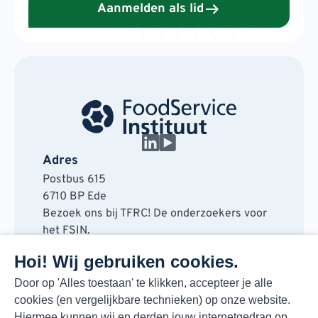
Aanmelden als lid
Adres
Postbus 615
6710 BP Ede
Bezoek ons bij TFRC! De onderzoekers voor
het FSIN.
Horaplantsoen 20
Hoi! Wij gebruiken cookies.
6717 LT Ede
Contact
Door op 'Alles toestaan' te klikken, accepteer je alle
cookies (en vergelijkbare technieken) op onze website.
088 730 48 00
Hiermee kunnen wij en derden jouw internetgedrag op