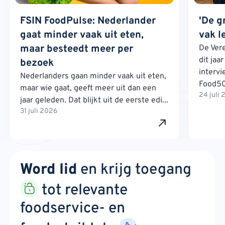
FSIN FoodPulse: Nederlander
'De g
gaat minder vaak uit eten,
vak l
maar besteedt meer per
De Ver
dit jaa
bezoek
interv
Nederlanders gaan minder vaak uit eten,
Food500
maar wie gaat, geeft meer uit dan een
24 juli
jaar geleden. Dat blijkt uit de eerste edi...
31 juli 2026
Word lid
en krijg toegang
tot relevante
foodservice- en