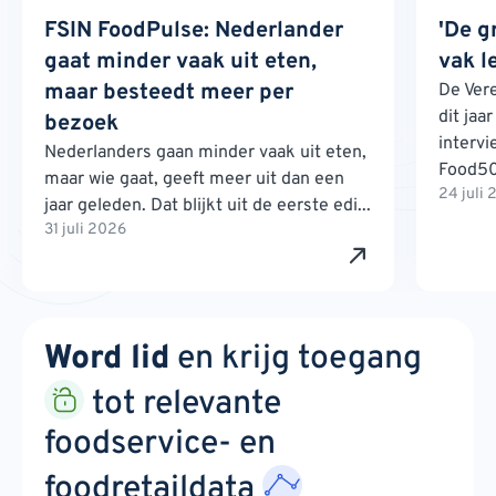
FSIN FoodPulse: Nederlander
'De g
gaat minder vaak uit eten,
vak l
maar besteedt meer per
De Ver
dit jaa
bezoek
interv
Nederlanders gaan minder vaak uit eten,
Food500
maar wie gaat, geeft meer uit dan een
24 juli
jaar geleden. Dat blijkt uit de eerste edi...
31 juli 2026
Word lid
en krijg toegang
tot relevante
foodservice- en
foodretaildata