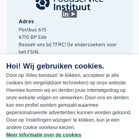
Adres
Postbus 615
6710 BP Ede
Bezoek ons bij TFRC! De onderzoekers voor
het FSIN.
Horaplantsoen 20
Hoi! Wij gebruiken cookies.
6717 LT Ede
Contact
Door op 'Alles toestaan' te klikken, accepteer je alle
cookies (en vergelijkbare technieken) op onze website.
088 730 48 00
Hiermee kunnen wij en derden jouw internetgedrag op
info@fsin.nl
onze website volgen en verwerken. Door ons en derden
Nieuwsbrief
kan een profiel worden gemaakt waarmee
Elke maand de beste insights en outlooks
gepersonaliseerde advertenties kunnen worden getoond.
voor de foodmarkt!
Door op 'instellingen wijzigen' te klikken, kun je een
Inschrijven
andere cookie voorkeur kiezen.
Meer informatie over de cookies