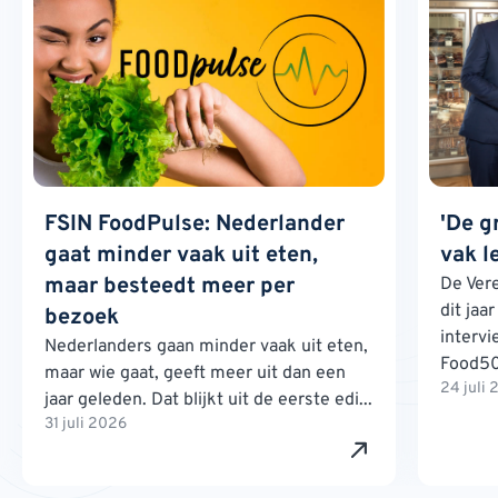
FSIN FoodPulse: Nederlander
'De g
gaat minder vaak uit eten,
vak l
maar besteedt meer per
De Ver
dit jaa
bezoek
interv
Nederlanders gaan minder vaak uit eten,
Food500
maar wie gaat, geeft meer uit dan een
24 juli
jaar geleden. Dat blijkt uit de eerste edi...
31 juli 2026