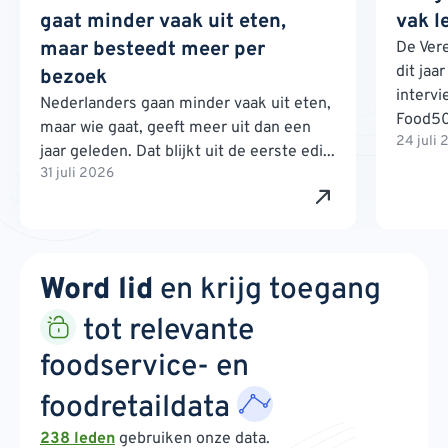
gaat minder vaak uit eten,
vak l
maar besteedt meer per
De Ver
dit jaa
bezoek
interv
Nederlanders gaan minder vaak uit eten,
Food500
maar wie gaat, geeft meer uit dan een
24 juli
jaar geleden. Dat blijkt uit de eerste edi...
31 juli 2026
Word lid
en krijg toegang
tot relevante
foodservice- en
foodretaildata
238 leden
gebruiken onze data.