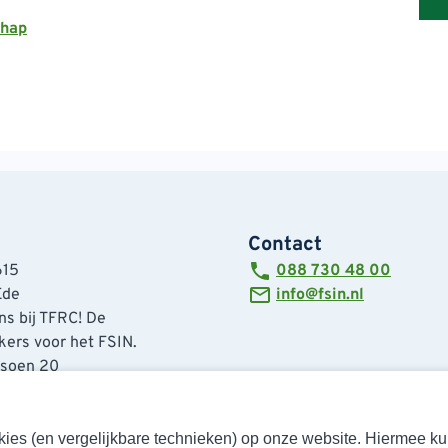
chap
Contact
615
088 730 48 00
Ede
info@fsin.nl
s bij TFRC! De
ers voor het FSIN.
tsoen 20
de
cookies (en vergelijkbare technieken) op onze website. Hiermee 