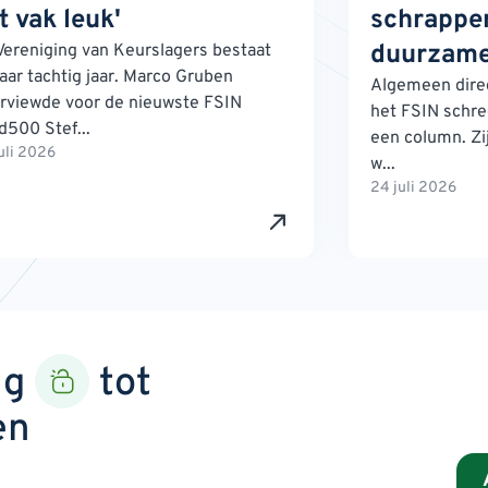
t vak leuk'
schrappen
duurzame
Vereniging van Keurslagers bestaat
jaar tachtig jaar. Marco Gruben
Algemeen direc
erviewde voor de nieuwste FSIN
het FSIN schre
d500 Stef...
een column. Zij
uli 2026
w...
24 juli 2026
ng
tot
en