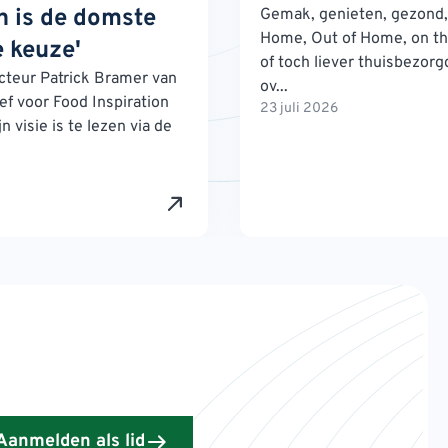
 is de domste
Gemak, genieten, gezond, 
Home, Out of Home, on th
 keuze'
of toch liever thuisbezorg
teur Patrick Bramer van
ov...
ef voor Food Inspiration
23 juli 2026
n visie is te lezen via de
Aanmelden als lid