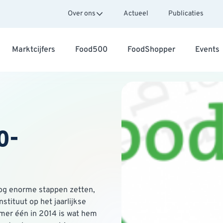
Over ons
Actueel
Publicaties
Marktcijfers
Food500
FoodShopper
Events
o-
og enorme stappen zetten,
stituut op het jaarlijkse
mer één in 2014 is wat hem