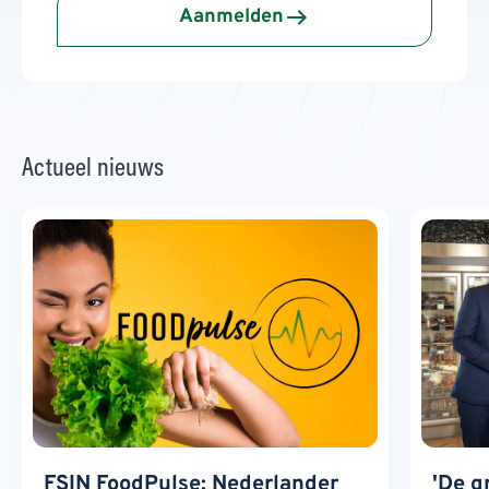
Aanmelden
Actueel nieuws
FSIN FoodPulse: Nederlander
'De g