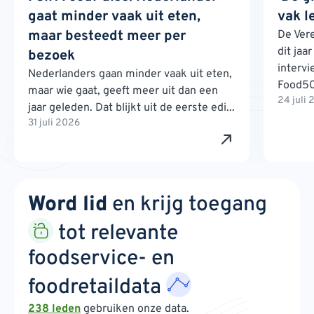
gaat minder vaak uit eten,
vak l
maar besteedt meer per
De Ver
dit jaa
bezoek
interv
Nederlanders gaan minder vaak uit eten,
Food500
maar wie gaat, geeft meer uit dan een
24 juli
jaar geleden. Dat blijkt uit de eerste edi...
31 juli 2026
Word lid
en krijg toegang
tot relevante
foodservice- en
foodretaildata
238 leden
gebruiken onze data.