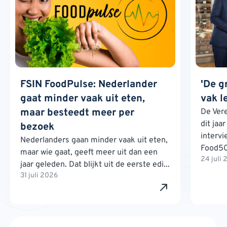
FSIN FoodPulse: Nederlander
'De g
gaat minder vaak uit eten,
vak l
maar besteedt meer per
De Ver
dit jaa
bezoek
interv
Nederlanders gaan minder vaak uit eten,
Food500
maar wie gaat, geeft meer uit dan een
24 juli
jaar geleden. Dat blijkt uit de eerste edi...
31 juli 2026