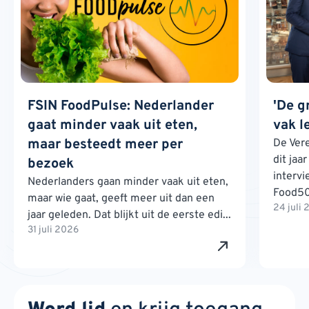
FSIN FoodPulse: Nederlander
'De g
gaat minder vaak uit eten,
vak l
maar besteedt meer per
De Ver
dit jaa
bezoek
interv
Nederlanders gaan minder vaak uit eten,
Food500
maar wie gaat, geeft meer uit dan een
24 juli
jaar geleden. Dat blijkt uit de eerste edi...
31 juli 2026