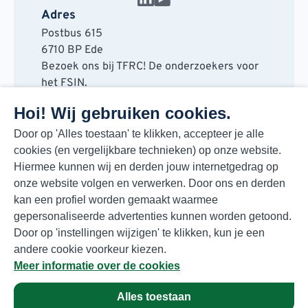
Adres
Postbus 615
6710 BP Ede
Bezoek ons bij TFRC! De onderzoekers voor
het FSIN.
Horaplantsoen 20
Hoi! Wij gebruiken cookies.
6717 LT Ede
Contact
Door op 'Alles toestaan' te klikken, accepteer je alle
cookies (en vergelijkbare technieken) op onze website.
088 730 48 00
Hiermee kunnen wij en derden jouw internetgedrag op
info@fsin.nl
onze website volgen en verwerken. Door ons en derden
Nieuwsbrief
kan een profiel worden gemaakt waarmee
Elke maand de beste insights en outlooks
gepersonaliseerde advertenties kunnen worden getoond.
voor de foodmarkt!
Door op 'instellingen wijzigen' te klikken, kun je een
Inschrijven
andere cookie voorkeur kiezen.
Meer informatie over de cookies
Alles toestaan
Privacyverklaring