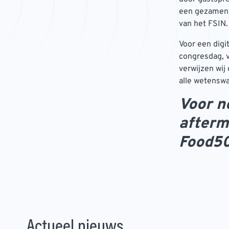
een gezamenl
van het FSIN.
Voor een digi
congresdag, v
verwijzen wij
alle wetensw
Voor n
afterm
Food5
Actueel nieuws