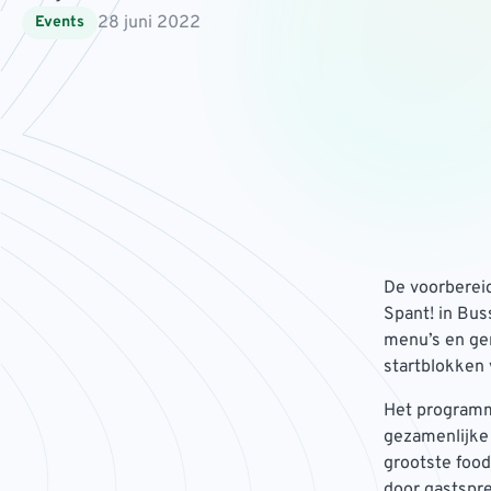
28 juni 2022
Events
De voorbereid
Spant! in Bu
menu’s en ger
startblokken 
Het programm
gezamenlijke 
grootste foo
door gastspre