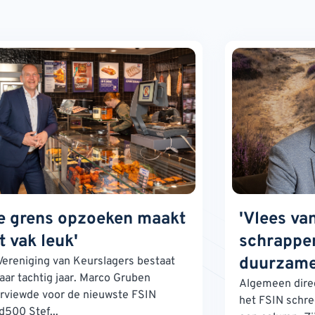
e grens opzoeken maakt
'Vlees va
t vak leuk'
schrappen
duurzame
Vereniging van Keurslagers bestaat
jaar tachtig jaar. Marco Gruben
Algemeen direc
erviewde voor de nieuwste FSIN
het FSIN schre
d500 Stef...