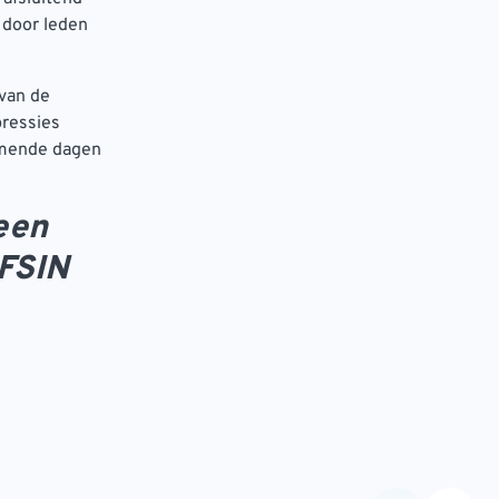
 door leden
 van de
pressies
komende dagen
een
 FSIN