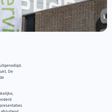
 uitgenodigd.
ukt. De
 de
kelijke,
honderd
presentaties
 afsluitend