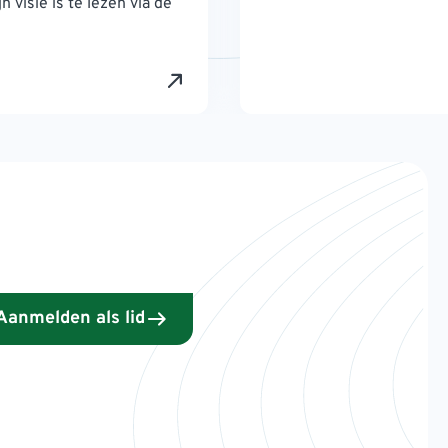
n visie is te lezen via de
Aanmelden als lid