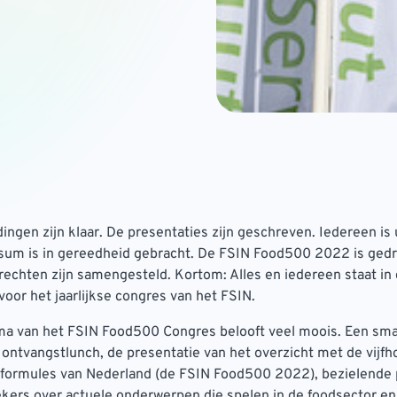
ingen zijn klaar. De presentaties zijn geschreven. Iedereen is
ssum is in gereedheid gebracht. De FSIN Food500 2022 is gedr
echten zijn samengesteld. Kortom: Alles en iedereen staat in
voor het jaarlijkse congres van het FSIN.
a van het FSIN Food500 Congres belooft veel moois. Een sma
ontvangstlunch, de presentatie van het overzicht met de vijf
dformules van Nederland (de FSIN Food500 2022), bezielende 
kers over actuele onderwerpen die spelen in de foodsector en