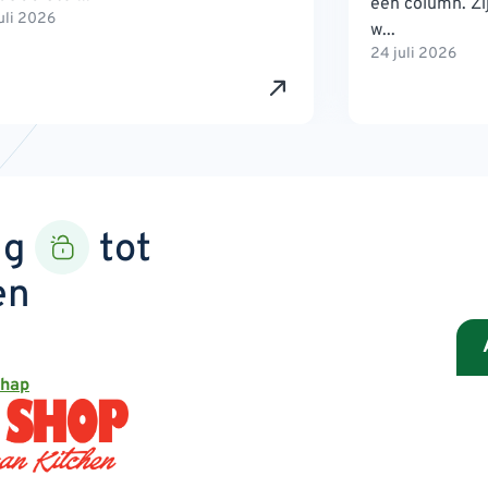
een column. Zij
uli 2026
w...
24 juli 2026
ng
tot
en
chap