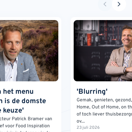
n het menu
'Blurring'
 is de domste
Gemak, genieten, gezond, 
Home, Out of Home, on th
 keuze'
of toch liever thuisbezorg
teur Patrick Bramer van
ov...
ef voor Food Inspiration
23 juli 2026