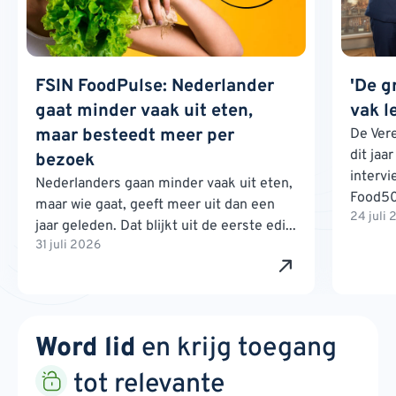
FSIN FoodPulse: Nederlander
'De g
gaat minder vaak uit eten,
vak l
maar besteedt meer per
De Ver
dit jaa
bezoek
interv
Nederlanders gaan minder vaak uit eten,
Food500
maar wie gaat, geeft meer uit dan een
24 juli
jaar geleden. Dat blijkt uit de eerste edi...
31 juli 2026
Word lid
en krijg toegang
tot relevante