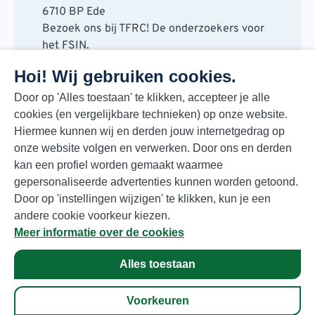
6710 BP Ede
Bezoek ons bij TFRC! De onderzoekers voor
het FSIN.
Horaplantsoen 20
Hoi! Wij gebruiken cookies.
6717 LT Ede
Contact
Door op 'Alles toestaan' te klikken, accepteer je alle
cookies (en vergelijkbare technieken) op onze website.
088 730 48 00
Hiermee kunnen wij en derden jouw internetgedrag op
info@fsin.nl
onze website volgen en verwerken. Door ons en derden
Nieuwsbrief
kan een profiel worden gemaakt waarmee
Elke maand de beste insights en outlooks
gepersonaliseerde advertenties kunnen worden getoond.
voor de foodmarkt!
Door op 'instellingen wijzigen' te klikken, kun je een
Inschrijven
andere cookie voorkeur kiezen.
Meer informatie over de cookies
Alles toestaan
Privacyverklaring
© Copyright 2026 FSIN
Voorkeuren