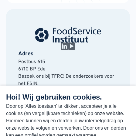
Adres
Postbus 615
6710 BP Ede
Bezoek ons bij TFRC! De onderzoekers voor
het FSIN.
Horaplantsoen 20
Hoi! Wij gebruiken cookies.
6717 LT Ede
Contact
Door op 'Alles toestaan' te klikken, accepteer je alle
cookies (en vergelijkbare technieken) op onze website.
088 730 48 00
Hiermee kunnen wij en derden jouw internetgedrag op
info@fsin.nl
onze website volgen en verwerken. Door ons en derden
Nieuwsbrief
kan een profiel worden gemaakt waarmee