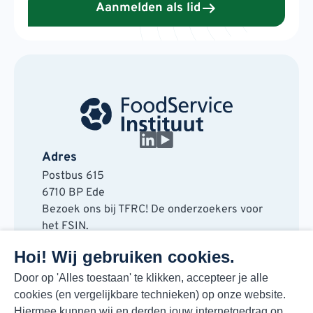
Aanmelden als lid
Adres
Postbus 615
6710 BP Ede
Bezoek ons bij TFRC! De onderzoekers voor
het FSIN.
Horaplantsoen 20
Hoi! Wij gebruiken cookies.
6717 LT Ede
Contact
Door op 'Alles toestaan' te klikken, accepteer je alle
cookies (en vergelijkbare technieken) op onze website.
088 730 48 00
Hiermee kunnen wij en derden jouw internetgedrag op