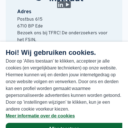
Adres
Postbus 615
6710 BP Ede
Bezoek ons bij TFRC! De onderzoekers voor
het FSIN.
Horaplantsoen 20
Hoi! Wij gebruiken cookies.
6717 LT Ede
Contact
Door op 'Alles toestaan' te klikken, accepteer je alle
cookies (en vergelijkbare technieken) op onze website.
088 730 48 00
Hiermee kunnen wij en derden jouw internetgedrag op
info@fsin.nl
onze website volgen en verwerken. Door ons en derden
Nieuwsbrief
kan een profiel worden gemaakt waarmee
Elke maand de beste insights en outlooks
gepersonaliseerde advertenties kunnen worden getoond.
voor de foodmarkt!
Door op 'instellingen wijzigen' te klikken, kun je een
Inschrijven
andere cookie voorkeur kiezen.
Meer informatie over de cookies