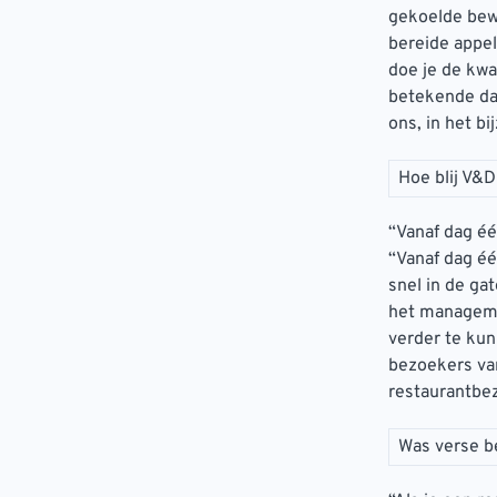
gekoelde bewa
bereide appel
doe je de kwa
betekende da
ons, in het b
Hoe blij V&
“Vanaf dag éé
“Vanaf dag é
snel in de ga
het manageme
verder te kun
bezoekers van
restaurantbe
Was verse be