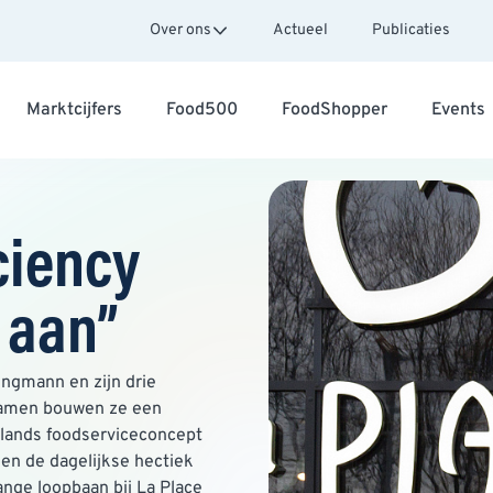
Over ons
Actueel
Publicaties
Marktcijfers
Food500
FoodShopper
Events
ciency
 aan”
ingmann en zijn drie
Samen bouwen ze een
rlands foodserviceconcept
den de dagelijkse hectiek
 lange loopbaan bij La Place