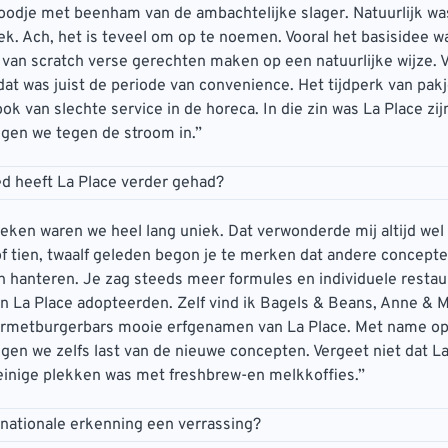
oodje met beenham van de ambachtelijke slager. Natuurlijk w
ek. Ach, het is teveel om op te noemen. Vooral het basisidee w
van scratch verse gerechten maken op een natuurlijke wijze. V
 dat was juist de periode van convenience. Het tijdperk van pakj
k van slechte service in de horeca. In die zin was La Place zijn
ngen we tegen de stroom in.”
ed heeft La Place verder gehad?
eken waren we heel lang uniek. Dat verwonderde mij altijd wel
of tien, twaalf geleden begon je te merken dat andere concept
 hanteren. Je zag steeds meer formules en individuele restau
 La Place adopteerden. Zelf vind ik Bagels & Beans, Anne & 
metburgerbars mooie erfgenamen van La Place. Met name op
egen we zelfs last van de nieuwe concepten. Vergeet niet dat La
einige plekken was met freshbrew-en melkkoffies.”
rnationale erkenning een verrassing?