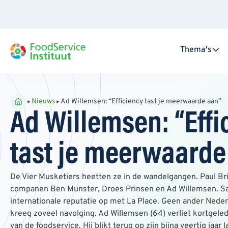
Thema's
Nieuws
Ad Willemsen: “Efficiency tast je meerwaarde aan”
Ad Willemsen: “Effi
tast je meerwaarde
De Vier Musketiers heetten ze in de wandelgangen. Paul Br
companen Ben Munster, Droes Prinsen en Ad Willemsen. 
internationale reputatie op met La Place. Geen ander Nede
kreeg zoveel navolging. Ad Willemsen (64) verliet kortgele
van de foodservice. Hij blikt terug op zijn bijna veertig jaar