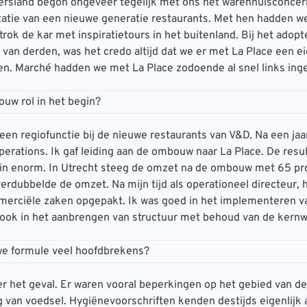
itersland begon ongeveer tegelijk met ons het warenhuisconce
atie van een nieuwe generatie restaurants. Met hen hadden w
 trok de kar met inspiratietours in het buitenland. Bij het adop
van derden, was het credo altijd dat we er met La Place een ei
n. Marché hadden we met La Place zodoende al snel links inge
ouw rol in het begin?
 een regiofunctie bij de nieuwe restaurants van V&D. Na een jaa
operations. Ik gaf leiding aan de ombouw naar La Place. De resu
gin enorm. In Utrecht steeg de omzet na de ombouw met 65 pro
rdubbelde de omzet. Na mijn tijd als operationeel directeur, 
erciële zaken opgepakt. Ik was goed in het implementeren v
 ook in het aanbrengen van structuur met behoud van de kernw
we formule veel hoofdbrekens?
r het geval. Er waren vooral beperkingen op het gebied van d
 van voedsel. Hygiënevoorschriften kenden destijds eigenlijk 