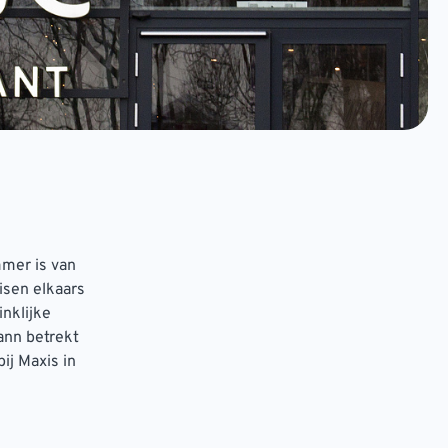
mmer is van
isen elkaars
nklijke
ann betrekt
ij Maxis in