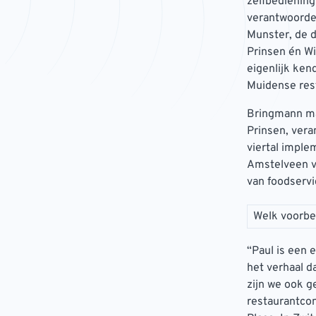
zelfbedienings
verantwoordel
Munster, de 
Prinsen én Wi
eigenlijk kend
Muidense rest
Bringmann maa
Prinsen, vera
viertal imple
Amstelveen vo
van foodservi
Welk voorbee
“Paul is een 
het verhaal d
zijn we ook g
restaurantcon