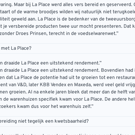
ring. Maar bij La Place werd alles vers bereid en geserveerd.
taart of de warme broodjes wilden wij natuurlijk niet terugkoe
liteit geweld aan. La Place is de bedenker van de tweeuursbor
t je versbereide producten twee uur mocht presenteren. Dat 
ijzonder Droes Prinsen, terecht in de voedselwarenwet.”
D met La Place?
n draaide La Place een uitstekend rendement.”
én draaide La Place een uitstekend rendement. Bovendien had 
ten dat La Place de potentie had uit te groeien tot een restaur
nt van V&D, later KBB Vendex en Maxeda, werd veel geld vri
nen groeien. Al na enkele jaren bleek dat meer dan de helft van
 de warenhuizen specifiek kwam voor La Place. De andere hel
zoekers kwam dus voor het warenhuis zelf.”
reiding niet tegelijk een kwetsbaarheid?