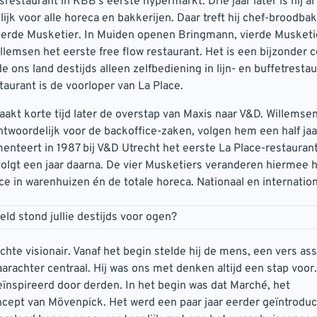
restaurant in KBB’s eerste hypermarkt. Drie jaar later is hij al
ijk voor alle horeca en bakkerijen. Daar treft hij chef-broodba
derde Musketier. In Muiden openen Bringmann, vierde Musketi
llemsen het eerste free flow restaurant. Het is een bijzonder 
e ons land destijds alleen zelfbediening in lijn- en buffetresta
aurant is de voorloper van La Place.
kt korte tijd later de overstap van Maxis naar V&D. Willemse
ntwoordelijk voor de backoffice-zaken, volgen hem een half jaar
menteert in 1987 bij V&D Utrecht het eerste La Place-restauran
lgt een jaar daarna. De vier Musketiers veranderen hiermee h
ce in warenhuizen én de totale horeca. Nationaal en internation
ld stond jullie destijds voor ogen?
echte visionair. Vanaf het begin stelde hij de mens, een vers as
aarachter centraal. Hij was ons met denken altijd een stap voor.
eïnspireerd door derden. In het begin was dat Marché, het
cept van Mövenpick. Het werd een paar jaar eerder geïntrodu