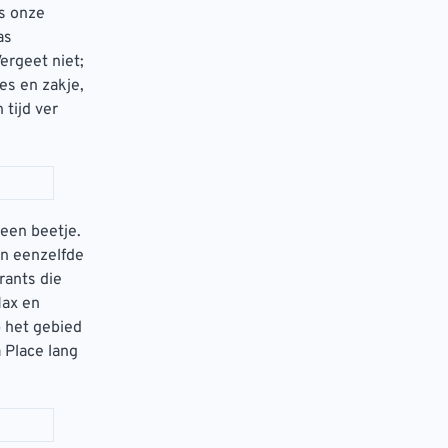
as onze
as
ergeet niet;
es en zakje,
 tijd ver
 een beetje.
en eenzelfde
rants die
Max en
 het gebied
 Place lang