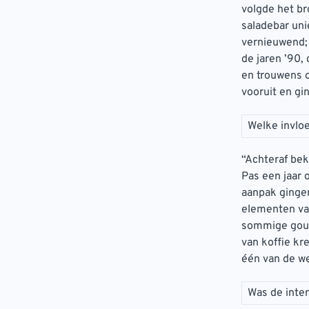
volgde het br
saladebar uni
vernieuwend; 
de jaren ’90,
en trouwens oo
vooruit en gi
Welke invlo
“Achteraf bek
Pas een jaar 
aanpak gingen
elementen van
sommige gour
van koffie kr
één van de w
Was de inte