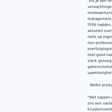
“Als je een r
verwachtingen
medewerkers i
management. 
1996 hadden.
wisselen ove
niets op eige
non-professio
overtuigingsk
heel goed naa
sterk genoeg 
gekenschetst 
saamhorighei
Welke produ
“Met sappen e
ons een vaste
kruidenroomka