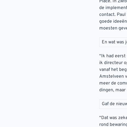
Place. In Zw
de implement
contact. Paul
goede ideeën 
moesten geve
En wat was j
“Ik had eerst
ik directeur 
vanaf het be
Amstelveen ve
meer de comm
dingen, maar
Gaf de nieu
“Dat was zeke
rond bewaring