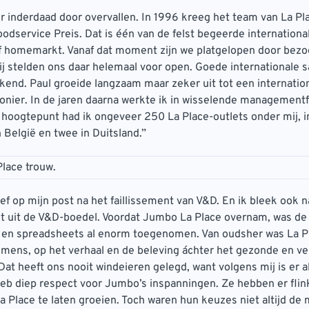
 inderdaad door overvallen. In 1996 kreeg het team van La Pl
dservice Preis. Dat is één van de felst begeerde internationa
f homemarkt. Vanaf dat moment zijn we platgelopen door bezo
ij stelden ons daar helemaal voor open. Goede internationale
kend. Paul groeide langzaam maar zeker uit tot een internatio
onier. In de jaren daarna werkte ik in wisselende managementf
 hoogtepunt had ik ongeveer 250 La Place-outlets onder mij, i
n België en twee in Duitsland.”
Place trouw.
eef op mijn post na het faillissement van V&D. En ik bleek ook
t uit de V&D-boedel. Voordat Jumbo La Place overnam, was de
 en spreadsheets al enorm toegenomen. Van oudsher was La Pla
 mens, op het verhaal en de beleving áchter het gezonde en ve
Dat heeft ons nooit windeieren gelegd, want volgens mij is er al
eb diep respect voor Jumbo’s inspanningen. Ze hebben er flin
 Place te laten groeien. Toch waren hun keuzes niet altijd de 