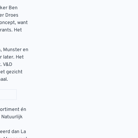
kker Ben
er Droes
concept, want
urants. Het
n, Munster en
 later. Het
t. V&D
et gezicht
aal.
sortiment én
 Natuurlijk
ceerd dan La