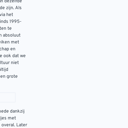
an dezelfde
e zijn. Als
via het
inds 1995-
ten te
n absoluut
reiken met
schap en
de ook dat we
ltuur niet
ltijd
 en grote
mede dankzij
djes met
overal. Later