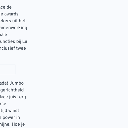
ace de
le awards
ekers uit het
 samenwerking
nale
uncties bij La
nclusief twee
 nadat Jumbo
 gerichtheid
ce juist erg
rse
tijd winst
k power in
mijne. Hoe je