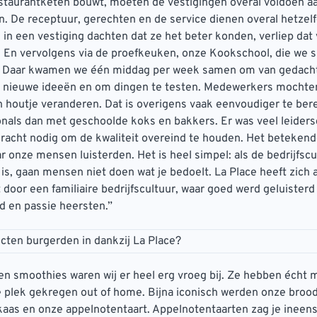
estaurantketen bouwt, moeten de vestigingen overal voldoen a
. De receptuur, gerechten en de service dienen overal hetzelfd
n een vestiging dachten dat ze het beter konden, verliep dat 
En vervolgens via de proefkeuken, onze Kookschool, die we s
 Daar kwamen we één middag per week samen om van gedach
r nieuwe ideeën en om dingen te testen. Medewerkers mochte
n houtje veranderen. Dat is overigens vaak eenvoudiger te be
nals dan met geschoolde koks en bakkers. Er was veel leider
racht nodig om de kwaliteit overeind te houden. Het beteken
r onze mensen luisterden. Het is heel simpel: als de bedrijfscu
is, gaan mensen niet doen wat je bedoelt. La Place heeft zich a
door een familiaire bedrijfscultuur, waar goed werd geluisterd
d en passie heersten.”
cten burgerden in dankzij La Place?
n smoothies waren wij er heel erg vroeg bij. Ze hebben écht 
 plek gekregen out of home. Bijna iconisch werden onze broo
as en onze appelnotentaart. Appelnotentaarten zag je ineens 