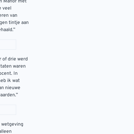
rn Manor met
e veel
teren van
gen tintje aan
haald.”
r of drie werd
ltaten waren
cent. In
heb ik wat
an nieuwe
aarden.”
e wetgeving
alleen