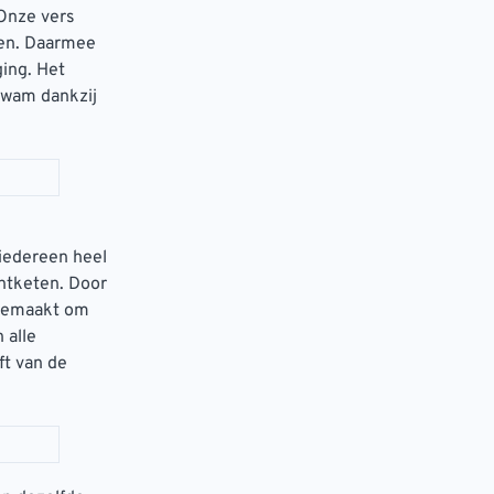
 Onze vers
len. Daarmee
ging. Het
kwam dankzij
iedereen heel
antketen. Door
jgemaakt om
 alle
ft van de